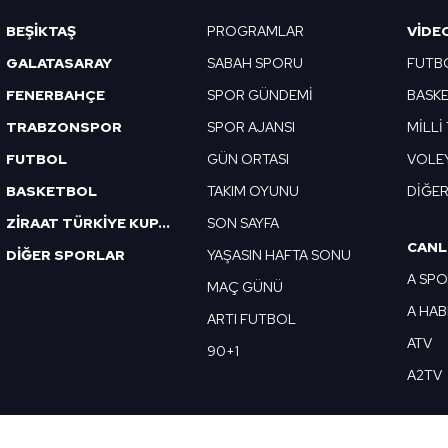
Korunması Kanunu uyarınca hazırlanmış Aydınlatma Metnimizi okum
BEŞİKTAŞ
PROGRAMLAR
VIDE
 çerezlerle ilgili bilgi almak için lütfen
tıklayınız
.
GALATASARAY
SABAH SPORU
FUTB
FENERBAHÇE
SPOR GÜNDEMİ
BASK
TRABZONSPOR
SPOR AJANSI
MİLLİ
FUTBOL
GÜN ORTASI
VOLE
BASKETBOL
TAKIM OYUNU
DİĞE
ZİRAAT TÜRKİYE KUPASI
SON SAYFA
CANL
DİĞER SPORLAR
YAŞASIN HAFTA SONU
A SP
MAÇ GÜNÜ
A HA
ARTI FUTBOL
ATV
90+1
A2TV