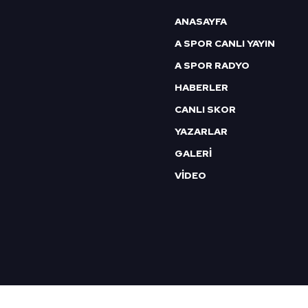
6698 sayılı Kişisel Verilerin 
ANASAYFA
mevzuata uygun olarak kullanılan
A SPOR CANLI YAYIN
A SPOR RADYO
HABERLER
CANLI SKOR
YAZARLAR
GALERİ
VİDEO