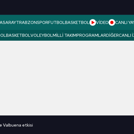
ASARAY
TRABZONSPOR
FUTBOL
BASKETBOL
VİDEO
CANLI YA
BOL
BASKETBOL
VOLEYBOL
MILLI TAKIM
PROGRAMLAR
DIĞER
CANLI 
 Valbuena etkisi