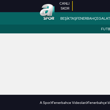
CANLI
SKOR
BEŞİKTAŞ
FENERBAHÇE
GALAT
FUT
A Spor
Fenerbahce Videoları
Fenerbahçe'de