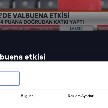
buena etkisi
mda ismi Mathieu ​Valbuena, skor katkısıyla sarı la
eki Video
Sonraki 
ritik süreç
Valbuena F
Bilgiler
Reklam Ayarları