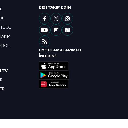
ak ve sitemizde ilgili
BIZI TAKIP EDIN
O
OL
ETBOL
 TAKIM
YBOL
UYGULAMALARIMIZI
R
İNDİRİN!
I TV
OR
BER