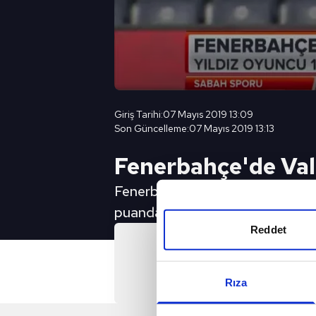
Giriş Tarihi:
07 Mayıs 2019 13:09
Son Güncelleme:
07 Mayıs 2019 13:13
Fenerbahçe'de Val
Fenerbahçe'de son haftaların for
puanda büyük pay sahibi oldu.
Reddet
Önc
Fenerbahçe'de k
Rıza