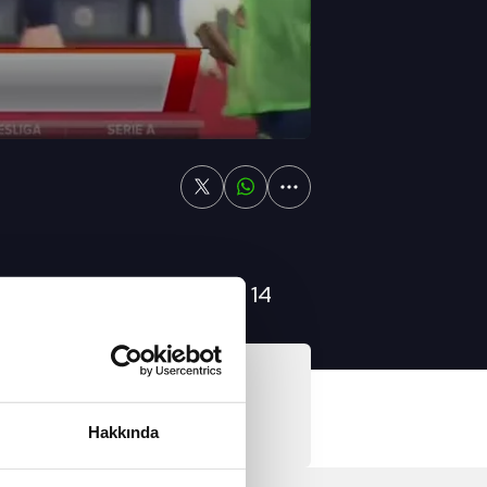
civertli takımın kazandığı 14
Video
enerbahçe'yi ipten aldı
Hakkında