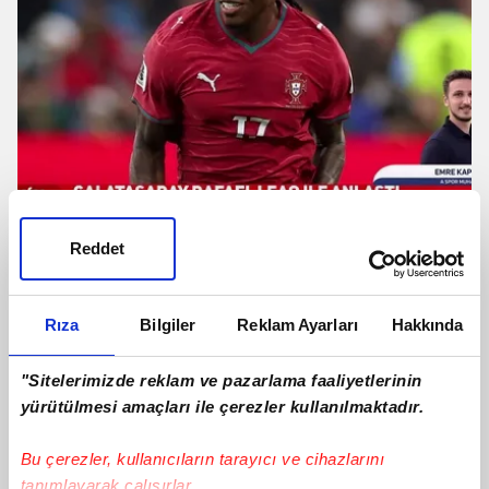
Reddet
Galatasaray Rafael Leao ile anlaştı!
İşte Portekizli yıldızın maaşı
Rıza
Bilgiler
Reklam Ayarları
Hakkında
"Sitelerimizde reklam ve pazarlama faaliyetlerinin
yürütülmesi amaçları ile çerezler kullanılmaktadır.
Bu çerezler, kullanıcıların tarayıcı ve cihazlarını
tanımlayarak çalışırlar.