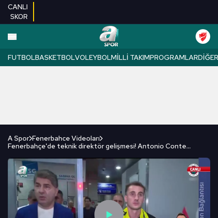
CANLI
SKOR
FUTBOL
BASKETBOL
VOLEYBOL
MILLI TAKIM
PROGRAMLAR
DIĞE
A Spor
Fenerbahce Videoları
Fenerbahçe'de teknik direktör gelişmesi! Antonio Conte...