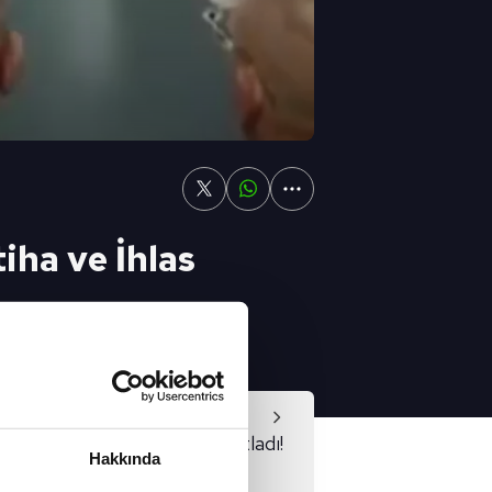
iha ve İhlas
ısır Milli Takımı, soyunma
aberleri
Video
onaldo turu taraftarlarla kutladı!
Hakkında