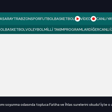
ASARAY
TRABZONSPOR
FUTBOL
BASKETBOL
VİDEO
CANLI YA
BOL
BASKETBOL
VOLEYBOL
MILLI TAKIM
PROGRAMLAR
DIĞER
CANLI 
akımı soyunma odasında topluca Fatiha ve İhlas surelerini okudu! İşte o 