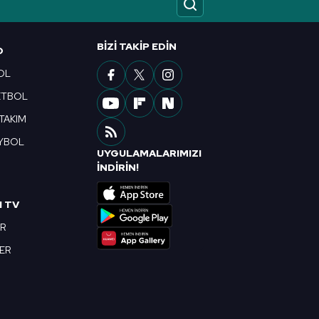
ak ve sitemizde ilgili
BIZI TAKIP EDIN
O
OL
ETBOL
 TAKIM
YBOL
UYGULAMALARIMIZI
R
İNDİRİN!
I TV
OR
BER