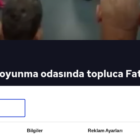
 soyunma odasında topluca Fat
 ilk kez Dünya Kupası'nda son 16 turuna yükselen M
surelerini okudu. İşte o anlar... | Son dakika spor h
eki Video
Sonraki 
a 2026 FIFA
Cristiano R
Bilgiler
Reklam Ayarları
örüntüleri!