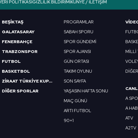
VERI POLITIKASI
GIZLILIK BILDIRIMI
KÜNYE / İLETIŞIM
Korunması Kanunu uyarınca hazırlanmış Aydınlatma Metnimizi okum
 çerezlerle ilgili bilgi almak için lütfen
tıklayınız
.
BEŞİKTAŞ
PROGRAMLAR
VIDE
GALATASARAY
SABAH SPORU
FUTB
FENERBAHÇE
SPOR GÜNDEMİ
BASK
TRABZONSPOR
SPOR AJANSI
MİLLİ
FUTBOL
GÜN ORTASI
VOLE
BASKETBOL
TAKIM OYUNU
DİĞE
ZİRAAT TÜRKİYE KUPASI
SON SAYFA
CANL
DİĞER SPORLAR
YAŞASIN HAFTA SONU
A SP
MAÇ GÜNÜ
A HA
ARTI FUTBOL
ATV
90+1
A2TV