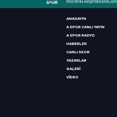
RSS
YAYIN AKIŞI
FREKANSLAR
6698 sayılı Kişisel Verilerin 
mevzuata uygun olarak kullanılan
ANASAYFA
A SPOR CANLI YAYIN
A SPOR RADYO
HABERLER
CANLI SKOR
YAZARLAR
GALERİ
VİDEO