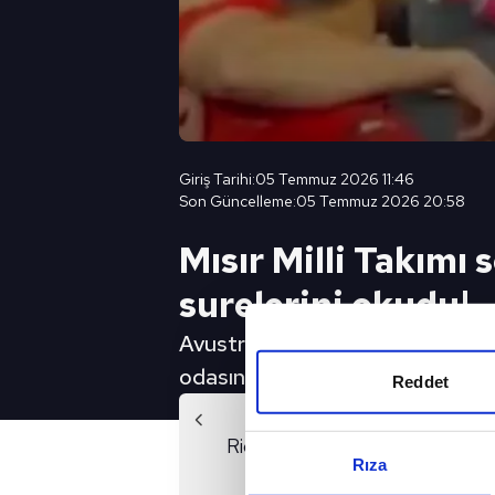
Giriş Tarihi:
05 Temmuz 2026 11:46
Son Güncelleme:
05 Temmuz 2026 20:58
Mısır Milli Takımı
surelerini okudu!
Avustralya'yı eleyerek tarihinde
odasında topluca Fatiha ve İhlas 
Reddet
Önc
Rio de Janeiro'nun favelasınd
Rıza
Dünya Kupası g