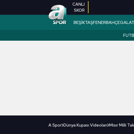
CANLI
SKOR
BEŞİKTAŞ
FENERBAHÇE
GALAT
FUT
A Spor
Dünya Kupası Videoları
Mısır Milli T