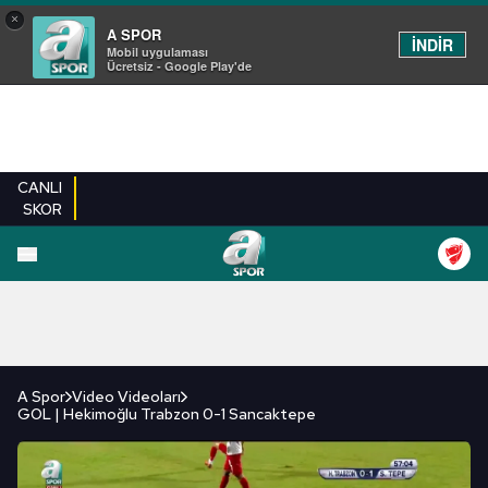
×
A SPOR
İNDİR
Mobil uygulaması
Ücretsiz - Google Play'de
CANLI
SKOR
FUTBOL
BASKETBOL
VOLEYBOL
MILLI TAKIM
PROGRAMLAR
DIĞE
A Spor
Video Videoları
GOL | Hekimoğlu Trabzon 0-1 Sancaktepe