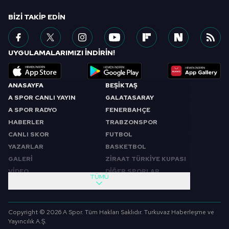
BIZI TAKIP EDIN
UYGULAMALARIMIZI İNDİRİN!
ANASAYFA
BEŞİKTAŞ
A SPOR CANLI YAYIN
GALATASARAY
A SPOR RADYO
FENERBAHÇE
HABERLER
TRABZONSPOR
CANLI SKOR
FUTBOL
YAZARLAR
BASKETBOL
GALERİ
ZİRAAT TÜRKİYE KUPASI
VİDEO
DİĞER SPORLAR
TÜMÜ
PROGRAMLAR
VIDEO
SABAH SPORU
FUTBOL
Copyright © 2026 A Spor. Tüm Hakları Saklıdır. Turkuvaz Haberleşme ve
SPOR GÜNDEMİ
BASKETBOL
Yayıncılık A.Ş.