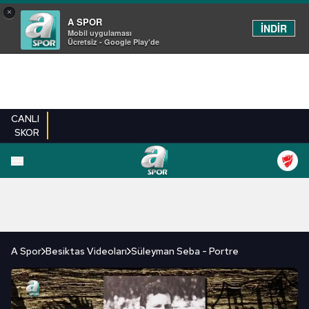
×
A SPOR
İNDİR
Mobil uygulaması
Ücretsiz - Google Play'de
CANLI
SKOR
FUTBOL
BASKETBOL
VOLEYBOL
MILLI TAKIM
PROGRAMLAR
DIĞE
A Spor
Besiktas Videoları
Süleyman Seba - Portre