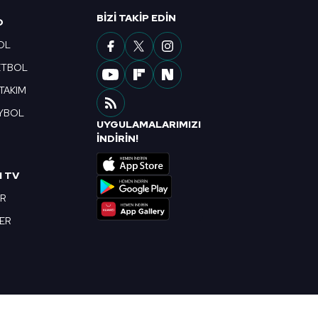
ak ve sitemizde ilgili
BIZI TAKIP EDIN
O
OL
ETBOL
 TAKIM
YBOL
UYGULAMALARIMIZI
R
İNDİRİN!
I TV
OR
BER