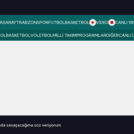
ASARAY
TRABZONSPOR
FUTBOL
BASKETBOL
VİDEO
CANLI YA
BOL
BASKETBOL
VOLEYBOL
MILLI TAKIM
PROGRAMLAR
DIĞER
CANLI 
ada savaşacağıma söz veriyorum