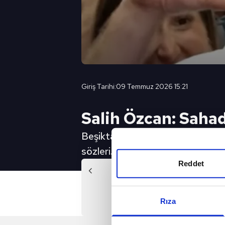
Giriş Tarihi:
09 Temmuz 2026 15:21
Salih Özcan: Saha
Beşiktaş'ın yeni transferi Salih Öz
sözleri...
Reddet
Önc
Orkun Kökçü: Beşiktaş'ı ait 
taşıma
Rıza