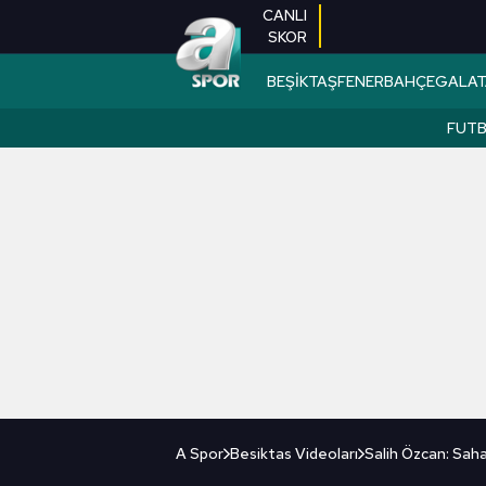
CANLI
SKOR
BEŞİKTAŞ
FENERBAHÇE
GALAT
FUT
A Spor
Besiktas Videoları
Salih Özcan: Sah