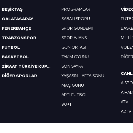
Korunması Kanunu uyarınca hazırlanmış Aydınlatma Metnimizi okum
BEŞİKTAŞ
PROGRAMLAR
VIDE
 çerezlerle ilgili bilgi almak için lütfen
tıklayınız
.
GALATASARAY
SABAH SPORU
FUTB
FENERBAHÇE
SPOR GÜNDEMİ
BASK
TRABZONSPOR
SPOR AJANSI
MİLLİ
FUTBOL
GÜN ORTASI
VOLE
BASKETBOL
TAKIM OYUNU
DİĞE
ZİRAAT TÜRKİYE KUPASI
SON SAYFA
CANL
DİĞER SPORLAR
YAŞASIN HAFTA SONU
A SP
MAÇ GÜNÜ
A HA
ARTI FUTBOL
ATV
90+1
A2TV