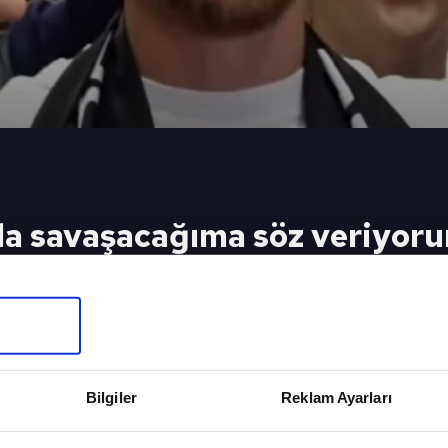
da savaşacağıma söz veriyor
can, siyah-beyazlılar için İstanbul'a geldi. İşe milli 
eki Video
Sonraki 
olduğu yere
Beşiktaş'ın
k istiyoruz!
büyük bir 
Bilgiler
Reklam Ayarları