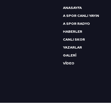
6698 sayılı Kişisel Verilerin 
ANASAYFA
mevzuata uygun olarak kullanılan
A SPOR CANLI YAYIN
A SPOR RADYO
HABERLER
CANLI SKOR
YAZARLAR
GALERİ
VİDEO