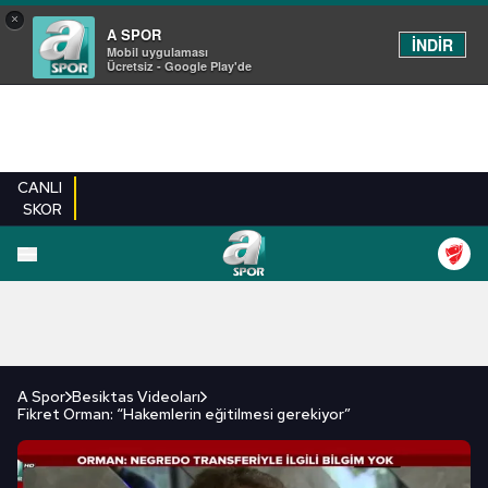
×
A SPOR
İNDİR
Mobil uygulaması
Ücretsiz - Google Play'de
CANLI
SKOR
FUTBOL
BASKETBOL
VOLEYBOL
MILLI TAKIM
PROGRAMLAR
DIĞE
A Spor
Besiktas Videoları
Fikret Orman: “Hakemlerin eğitilmesi gerekiyor”