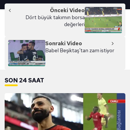
Önceki Video
Dört büyük takımın borsa
değerleri
Sonraki Video
Babel Beşiktaş'tan zam istiyor
SON 24 SAAT