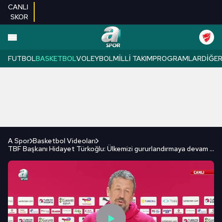
CANLI
SKOR
FUTBOL
BASKETBOL
VOLEYBOL
MILLI TAKIM
PROGRAMLAR
DIĞE
A Spor
Basketbol Videoları
TBF Başkanı Hidayet Türkoğlu: Ülkemizi gururlandırmaya devam edeceğiz!