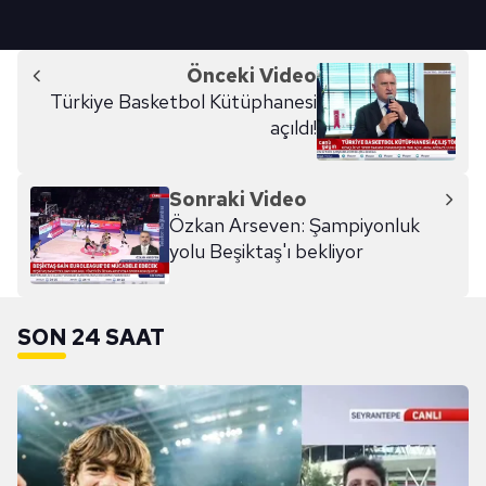
Önceki Video
Türkiye Basketbol Kütüphanesi
açıldı!
Sonraki Video
Özkan Arseven: Şampiyonluk
yolu Beşiktaş'ı bekliyor
SON 24 SAAT