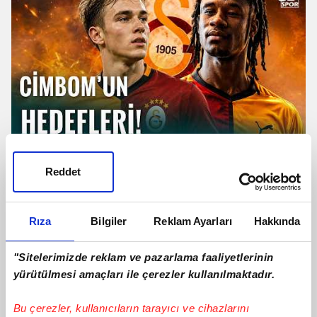
TRANSFER | Galatasaray'dan
Camavinga Ve Sergey Batrakov
Reddet
Hamlesi!
Rıza
Bilgiler
Reklam Ayarları
Hakkında
"Sitelerimizde reklam ve pazarlama faaliyetlerinin
yürütülmesi amaçları ile çerezler kullanılmaktadır.
Bu çerezler, kullanıcıların tarayıcı ve cihazlarını