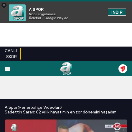
×
A SPOR
İNDİR
Mobil uygulaması
Ücretsiz - Google Play'de
CANLI
SKOR
FUTBOL
BASKETBOL
VOLEYBOL
MILLI TAKIM
PROGRAMLAR
DIĞE
A Spor
Fenerbahçe Videoları
Sadettin Saran: 62 yıllık hayatımın en zor dönemini yaşadım