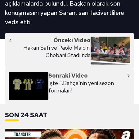
açıklamalarda bulundu. Başkan olarak son
konuşmasını yapan Saran, sarı-lacivertlilere
veda etti.
Önceki Video
Hakan Safi ve Paolo Maldini
Chobani Stadı'nda
Sonraki Video
İşte F.Bahçe'nin yeni sezon
formaları!
SON 24 SAAT