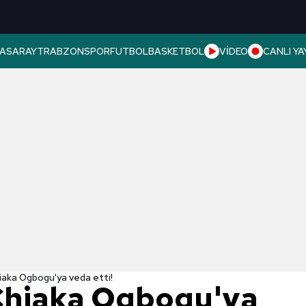
ASARAY
TRABZONSPOR
FUTBOL
BASKETBOL
VİDEO
CANLI YA
iaka Ogbogu'ya veda etti!
Chiaka Ogbogu'ya