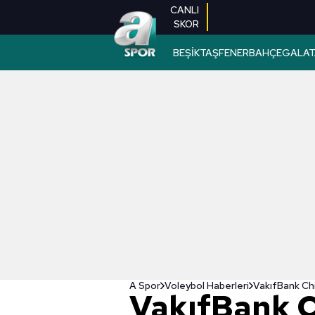
CANLI
SKOR
BEŞİKTAŞ
FENERBAHÇE
GALAT
A Spor
Voleybol Haberleri
VakıfBank Ch
VakıfBank 