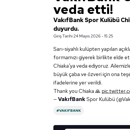
veda etti!
VakıfBank Spor Kulübü Chiak
duyurdu.
Giriş Tarihi:
24 Mayıs 2026 - 15:25
Sarı-siyahlı kulüpten yapılan açık
formamızı giyerek birlikte elde e
Chiaka'ya veda ediyoruz. Ailemizl
büyük çaba ve özveri için ona teşe
ifadelerine yer verildi.
Thank you Chiaka 🙏
pic.twitte
—
VakıfBank
Spor Kulübü (@Va
#VAKIFBANK