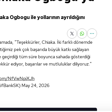
a Ogbogu ile yollarının ayrıldığını
lamada, "Teşekkürler, Chiaka. İki farklı dönemde
ttiğimiz pek çok başarıda büyük katkı sağlayan
e geçirdiği tüm süre boyunca sahada gösterdiği
kkür ediyor, başarılar ve mutluluklar diliyoruz."
r.com/NfVwNpiXJh
kifBankSK)
May 24, 2026