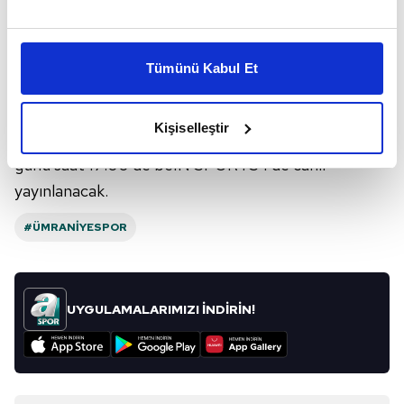
ne zaman, saat kaçta ve hangi kanalda canlı
Bu çerezlere izin vermeniz halinde sizlere özel
yayınlanacak?
kişiselleştirilmiş reklamlar sunabilir, sayfalarımızda sizlere
ÜMRANİYESPOR - KASIMPAŞA MAÇI NE
Tümünü Kabul Et
daha iyi reklam deneyimi yaşatabiliriz. Bunu yaparken
ZAMAN, SAAT KAÇTA VE HANGİ KANALDA
amacımızın size daha iyi bir reklam deneyimi sunmak
CANLI YAYINLANACAK?
olduğunu ve sizlere en iyi içerikleri sunabilmek adına
Kişiselleştir
Ümraniyespor - Kasımpaşa maçı 17 Eylül Cumartesi
elimizden gelen çabayı gösterdiğimizi ve bu noktada,
reklamların maliyetlerimizi karşılamak noktasında tek gelir
günü saat 17:00'de beIN SPORTS 1'de canlı
kalemimiz olduğunu sizlere hatırlatmak isteriz.
yayınlanacak.
Her halükârda, kullanıcılar, bu çerezlere izin vermedikleri
#ÜMRANIYESPOR
takdirde, kullanıcılara hedefli reklamlar
gösterilmeyecektir."
UYGULAMALARIMIZI İNDİRİN!
Sizlere daha iyi bir hizmet sunabilmek için İnternet
Sitemizde kendimize ve üçüncü kişilere ait çerezler
kullanılmaktadır. Bu çerezler vasıtasıyla çeşitli kişisel
verileriniz işlenmekte olup gerekli olan çerezler bilgi
toplumu hizmetlerinin sunulması amacıyla