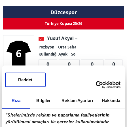
Düzcespor
Türkiye Kupası 25/26
Yusuf Akyel
Pozisyon
Orta Saha
6
Kullandığı Ayak
Sol
0
0
0
0
Goller
Asistler
Oynama
İlk 11
Reddet
Sarı Kart 0
Çift Kart 0
Kırmızı Kart 0
Rıza
Bilgiler
Reklam Ayarları
Hakkında
Adı Soyadı
Yusuf Akyel
Doğum Tarihi
04.05.1991
"Sitelerimizde reklam ve pazarlama faaliyetlerinin
yürütülmesi amaçları ile çerezler kullanılmaktadır.
Ülke
Türkiye