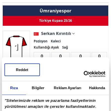
Ümraniyespor
Türkiye Kupası 25/26
Serkan Kırıntılı
Pozisyon
Kaleci
1
Kullandığı Ayak
Sağ
0
0
0
0
Goller
Asistler
Oynama
İlk 11
Reddet
Sarı Kart 0
Çift Kart 0
Kırmızı Kart 0
Rıza
Bilgiler
Reklam Ayarları
Hakkında
Adı Soyadı
Serkan Kırıntılı
Doğum Tarihi
15.02.1985
"Sitelerimizde reklam ve pazarlama faaliyetlerinin
yürütülmesi amaçları ile çerezler kullanılmaktadır.
Ülke
Türkiye