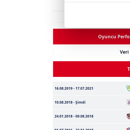
içerikleri sunabilmek adına el
Boy
179 cm
noktasında tek gelir kalemimiz 
Kilo
70
Her halükârda, kullanıcılar, bu 
Oyuncu Perfo
Sizlere daha iyi bir hizmet sun
çerezler vasıtasıyla çeşitli kiş
amacıyla kullanılmaktadır. Diğer
Ver
reklam/pazarlama faaliyetlerinin
T
Çerezlere ilişkin tercihlerinizi 
butonuna tıklayabilir,
Çerez Bi
16.08.2019 - 17.07.2021
6698 sayılı Kişisel Verilerin 
mevzuata uygun olarak kullanılan
10.08.2018 - Şimdi
24.01.2018 - 09.08.2018