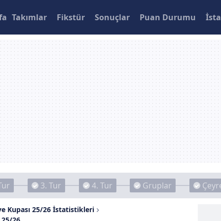
fa
Takımlar
Fikstür
Sonuçlar
Puan Durumu
İsta
Tur
3. Tur
4. Tur
Gruplar
Çeyre
e Kupası 25/26 İstatistikleri
 25/26