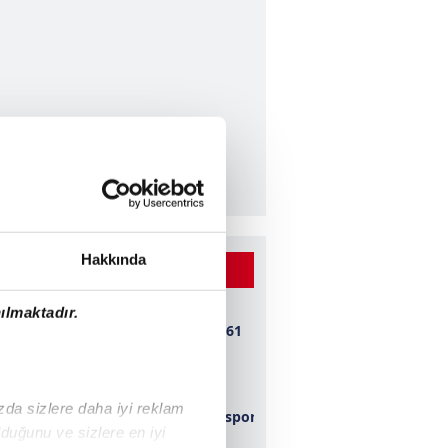
Hakkında
 BEĞENİLEN VİDEOLAR
ılmaktadır.
Bursaspor 1-0 1461
Trabzon
ızda sizlere daha iyi reklam
Kahramanmaraşspor
duğunu ve sizlere en iyi
2-0 Konyaspor