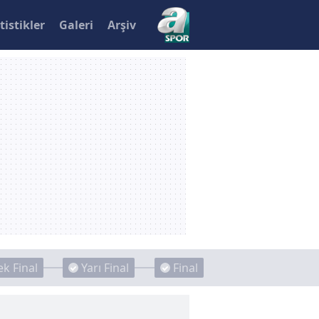
tistikler
Galeri
Arşiv
k Final
Yarı Final
Final