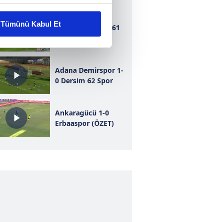
liyetlerimizi karşılamak
Tümünü Kabul Et
Bursaspor 1-1 1461
Trabzon
ar gösterilmeyecektir."
çerezler kullanılmaktadır. Bu
Adana Demirspor 1-
u hizmetlerinin sunulması
0 Dersim 62 Spor
i ve sizlere yönelik
nılacaktır.
Ankaragücü 1-0
Erbaaspor (ÖZET)
kin detaylı bilgi için Ayarlar
ak ve sitemizde ilgili