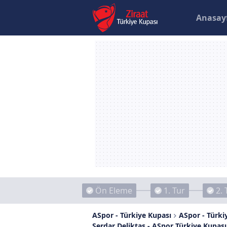
Anasay
Ön Eleme
1. Tur
2. 
ASpor - Türkiye Kupası
ASpor - Türkiy
Serdar Deliktas - ASpor Türkiye Kupası