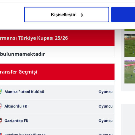
imizden gelen çabayı gösterdiğimizi ve bu noktada, reklamların ma
olduğunu sizlere hatırlatmak isteriz.
Kişiselleştir
çerezlere izin vermedikleri takdirde, kullanıcılara hedefli reklaml
rmansı Türkiye Kupası 25/26
abilmek için İnternet Sitemizde kendimize ve üçüncü kişilere ait 
isel verileriniz işlenmekte olup gerekli olan çerezler bilgi toplum
 çerezler, sitemizin daha işlevsel kılınması ve kişiselleştirilmes
i bulunmamaktadır
 yapılması, amaçlarıyla sınırlı olarak açık rızanız dahilinde kulla
ransfer Geçmişi
aşağıda yer alan panel vasıtasıyla belirleyebilirsiniz. Çerezlere iliş
lgilendirme Metnimizi
ziyaret edebilirsiniz.
Manisa Futbol Kulübü
Oyuncu
Korunması Kanunu uyarınca hazırlanmış Aydınlatma Metnimizi okum
 çerezlerle ilgili bilgi almak için lütfen
tıklayınız
.
Altınordu FK
Oyuncu
Gaziantep FK
Oyuncu