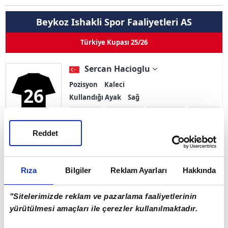
Beykoz Ishakli Spor Faaliyetleri AS
Türkiye Kupası 25/26
Sercan Hacioglu
Pozisyon
Kaleci
26
Kullandığı Ayak
Sağ
0
0
0
0
Goller
Asistler
Oynama
İlk 11
Reddet
Sarı Kart 0
Çift Kart 0
Kırmızı Kart 0
Rıza
Bilgiler
Reklam Ayarları
Hakkında
Adı Soyadı
Sercan Hacioglu
"Sitelerimizde reklam ve pazarlama faaliyetlerinin
Doğum Tarihi
22.01.1992
yürütülmesi amaçları ile çerezler kullanılmaktadır.
Ülke
Türkiye