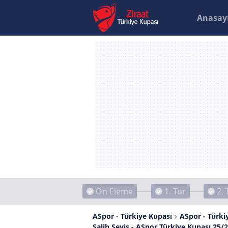
Anasay
Ön Eleme
1. Tur
2. 
ASpor - Türkiye Kupası
ASpor - Türkiy
Salih Seyis - ASpor Türkiye Kupası 25/