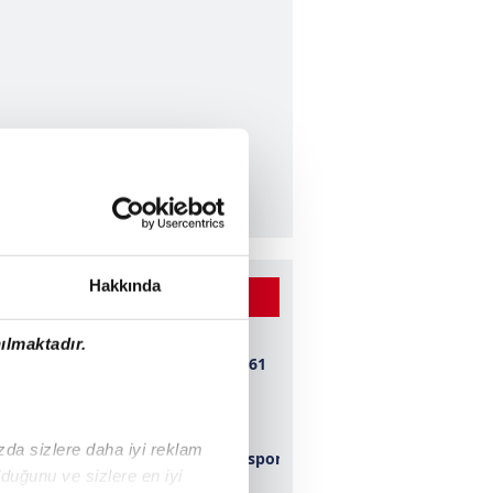
Hakkında
 BEĞENİLEN VİDEOLAR
ılmaktadır.
Bursaspor 1-0 1461
Trabzon
ızda sizlere daha iyi reklam
Kahramanmaraşspor
duğunu ve sizlere en iyi
2-0 Konyaspor