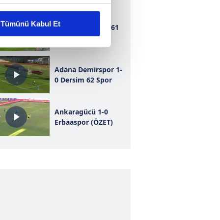
liyetlerimizi karşılamak
Tümünü Kabul Et
Bursaspor 1-1 1461
Trabzon
ar gösterilmeyecektir."
çerezler kullanılmaktadır. Bu
Adana Demirspor 1-
u hizmetlerinin sunulması
0 Dersim 62 Spor
i ve sizlere yönelik
nılacaktır.
Ankaragücü 1-0
Erbaaspor (ÖZET)
kin detaylı bilgi için Ayarlar
ak ve sitemizde ilgili