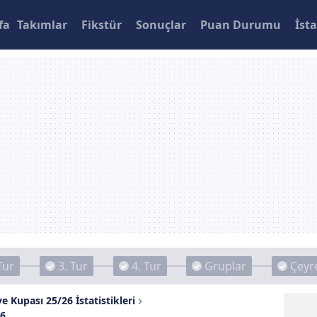
fa
Takımlar
Fikstür
Sonuçlar
Puan Durumu
İsta
Tur
3. Tur
4. Tur
Gruplar
Çeyre
e Kupası 25/26 İstatistikleri
26