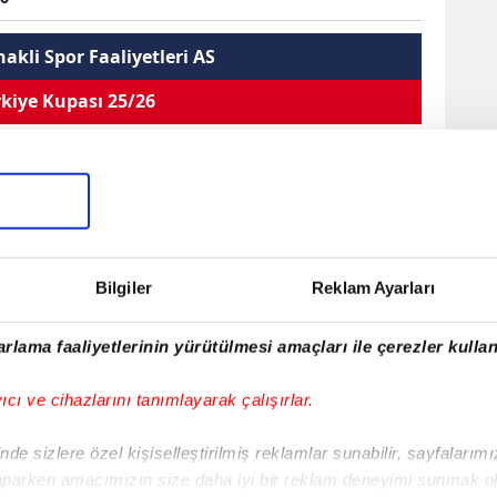
akli Spor Faaliyetleri AS
kiye Kupası 25/26
 Seyis
Orta Saha
Kullandığı Ayak
Sağ
Sarı Kart 0
0
0
0
Bilgiler
Reklam Ayarları
Çift Kart 0
EN
sistler
Oynama
İlk 11
Kırmızı Kart 0
rlama faaliyetlerinin yürütülmesi amaçları ile çerezler kullan
eyis
yıcı ve cihazlarını tanımlayarak çalışırlar.
992
de sizlere özel kişiselleştirilmiş reklamlar sunabilir, sayfalarım
e
aparken amacımızın size daha iyi bir reklam deneyimi sunmak ol