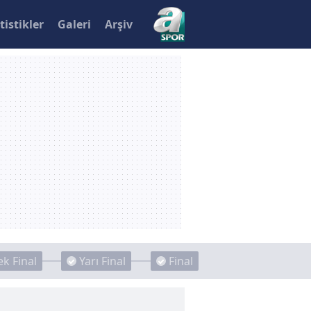
tistikler
Galeri
Arşiv
k Final
Yarı Final
Final