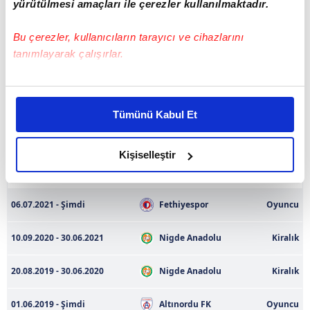
yürütülmesi amaçları ile çerezler kullanılmaktadır.
Boy
186 cm
Bu çerezler, kullanıcıların tarayıcı ve cihazlarını
Kilo
82
tanımlayarak çalışırlar.
Oyuncu Performansı Türkiye Kupası 25/26
Bu çerezlere izin vermeniz halinde sizlere özel
kişiselleştirilmiş reklamlar sunabilir, sayfalarımızda sizlere
Tümünü Kabul Et
daha iyi reklam deneyimi yaşatabiliriz. Bunu yaparken
Veri bulunmamaktadır
amacımızın size daha iyi bir reklam deneyimi sunmak
olduğunu ve sizlere en iyi içerikleri sunabilmek adına
Kişiselleştir
Transfer Geçmişi
elimizden gelen çabayı gösterdiğimizi ve bu noktada,
reklamların maliyetlerimizi karşılamak noktasında tek gelir
kalemimiz olduğunu sizlere hatırlatmak isteriz.
06.07.2021 - Şimdi
Fethiyespor
Oyuncu
Her halükârda, kullanıcılar, bu çerezlere izin vermedikleri
10.09.2020 - 30.06.2021
Nigde Anadolu
Kiralık
takdirde, kullanıcılara hedefli reklamlar
gösterilmeyecektir."
20.08.2019 - 30.06.2020
Nigde Anadolu
Kiralık
Sizlere daha iyi bir hizmet sunabilmek için İnternet
01.06.2019 - Şimdi
Altınordu FK
Oyuncu