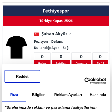
Fethiyespor
Türkiye Kupası 25/26
Şahan Akyüz
Pozisyon
Defans
Kullandığı Ayak
Sağ
0
0
0
0
Goller
Asistler
Oynama
İlk 11
Reddet
Sarı Kart 0
Çift Kart 0
Kırmızı Kart 0
Adı Soyadı
Şahan Akyüz
Rıza
Bilgiler
Reklam Ayarları
Hakkında
Doğum Tarihi
01.01.2000
"Sitelerimizde reklam ve pazarlama faaliyetlerinin
Ülke
Türkiye