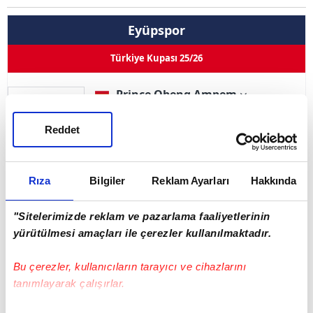
Eyüpspor
Türkiye Kupası 25/26
Prince Obeng Ampem
Pozisyon
Orta Saha
40
Reddet
Kullandığı Ayak
--
0
0
0
0
Goller
Asistler
Oynama
İlk 11
Rıza
Bilgiler
Reklam Ayarları
Hakkında
Sarı Kart 0
Çift Kart 0
Kırmızı Kart 0
"Sitelerimizde reklam ve pazarlama faaliyetlerinin
yürütülmesi amaçları ile çerezler kullanılmaktadır.
Adı Soyadı
Prince Obeng Ampem
Bu çerezler, kullanıcıların tarayıcı ve cihazlarını
Doğum Tarihi
13.04.1998
tanımlayarak çalışırlar.
Ülke
Gana