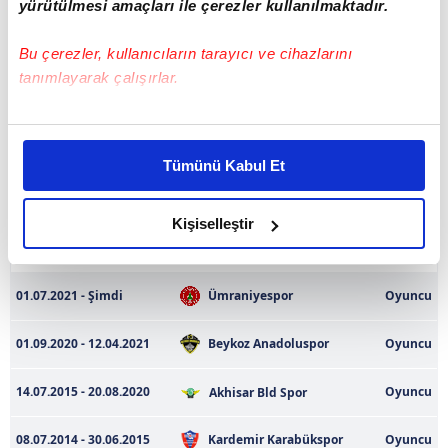
yürütülmesi amaçları ile çerezler kullanılmaktadır.
Boy
183 cm
Bu çerezler, kullanıcıların tarayıcı ve cihazlarını
Kilo
77
tanımlayarak çalışırlar.
Oyuncu Performansı Türkiye Kupası 25/26
Bu çerezlere izin vermeniz halinde sizlere özel
kişiselleştirilmiş reklamlar sunabilir, sayfalarımızda sizlere
Tümünü Kabul Et
daha iyi reklam deneyimi yaşatabiliriz. Bunu yaparken
Veri bulunmamaktadır
amacımızın size daha iyi bir reklam deneyimi sunmak
olduğunu ve sizlere en iyi içerikleri sunabilmek adına
Kişiselleştir
Transfer Geçmişi
elimizden gelen çabayı gösterdiğimizi ve bu noktada,
reklamların maliyetlerimizi karşılamak noktasında tek gelir
kalemimiz olduğunu sizlere hatırlatmak isteriz.
01.07.2021 - Şimdi
Ümraniyespor
Oyuncu
Her halükârda, kullanıcılar, bu çerezlere izin vermedikleri
01.09.2020 - 12.04.2021
Beykoz Anadoluspor
Oyuncu
takdirde, kullanıcılara hedefli reklamlar
gösterilmeyecektir."
14.07.2015 - 20.08.2020
Oyuncu
Akhisar Bld Spor
Sizlere daha iyi bir hizmet sunabilmek için İnternet
08.07.2014 - 30.06.2015
Kardemir Karabükspor
Oyuncu