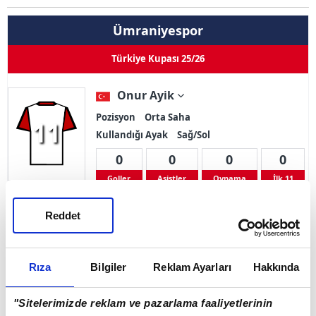
Ümraniyespor
Türkiye Kupası 25/26
Onur Ayik
Pozisyon
Orta Saha
11
Kullandığı Ayak
Sağ/Sol
0
0
0
0
Goller
Asistler
Oynama
İlk 11
Reddet
Sarı Kart 0
Çift Kart 0
Kırmızı Kart 0
Adı Soyadı
Onur Ayik
Rıza
Bilgiler
Reklam Ayarları
Hakkında
Doğum Tarihi
28.01.1990
"Sitelerimizde reklam ve pazarlama faaliyetlerinin
Ülke
Türkiye