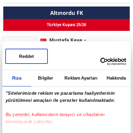
Altınordu FK
Türkiye Kupası 25/26
Mustafa Kaya
Pozisyon
Orta Saha
20
Reddet
Kullandığı Ayak
Sağ
0
0
0
0
Goller
Asistler
Oynama
İlk 11
Rıza
Bilgiler
Reklam Ayarları
Hakkında
Sarı Kart 0
Çift Kart 0
Kırmızı Kart 0
"Sitelerimizde reklam ve pazarlama faaliyetlerinin
yürütülmesi amaçları ile çerezler kullanılmaktadır.
Adı Soyadı
Mustafa Kaya
Bu çerezler, kullanıcıların tarayıcı ve cihazlarını
Doğum Tarihi
24.04.2001
tanımlayarak çalışırlar.
Ülke
Türkiye