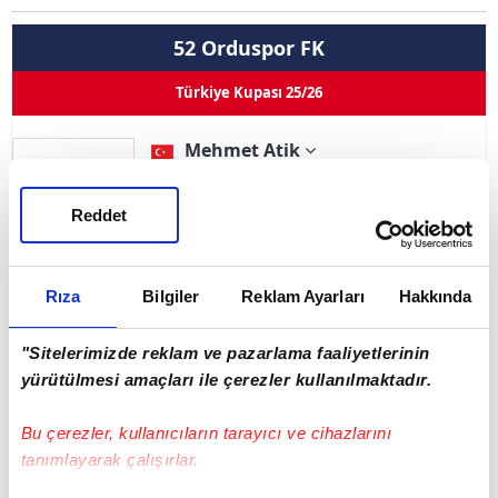
52 Orduspor FK
Türkiye Kupası 25/26
Mehmet Atik
Pozisyon
Forvet
66
Kullandığı Ayak
--
Reddet
0
0
0
0
Goller
Asistler
Oynama
İlk 11
Rıza
Bilgiler
Reklam Ayarları
Hakkında
Sarı Kart 0
Çift Kart 0
Kırmızı Kart 0
"Sitelerimizde reklam ve pazarlama faaliyetlerinin
yürütülmesi amaçları ile çerezler kullanılmaktadır.
Adı Soyadı
Mehmet Atik
Bu çerezler, kullanıcıların tarayıcı ve cihazlarını
Doğum Tarihi
02.07.1990
tanımlayarak çalışırlar.
Ülke
Türkiye