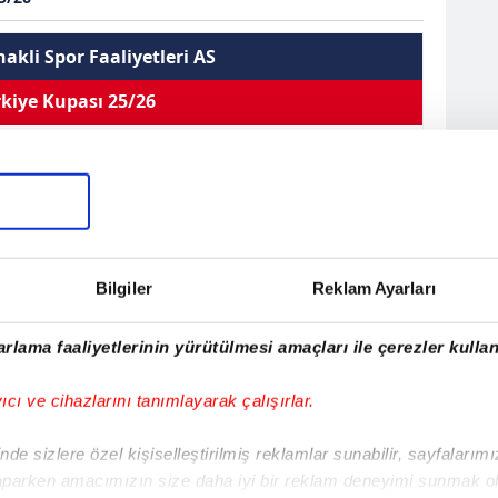
akli Spor Faaliyetleri AS
kiye Kupası 25/26
m Tulgar
Orta Saha
Kullandığı Ayak
--
Sarı Kart 0
0
0
0
Bilgiler
Reklam Ayarları
Çift Kart 0
EN
sistler
Oynama
İlk 11
Kırmızı Kart 0
rlama faaliyetlerinin yürütülmesi amaçları ile çerezler kullan
Tulgar
yıcı ve cihazlarını tanımlayarak çalışırlar.
991
de sizlere özel kişiselleştirilmiş reklamlar sunabilir, sayfalarım
e
aparken amacımızın size daha iyi bir reklam deneyimi sunmak ol