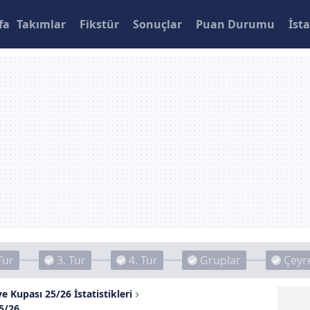
fa
Takımlar
Fikstür
Sonuçlar
Puan Durumu
İsta
Tur
3. Tur
4. Tur
Gruplar
Çeyre
e Kupası 25/26 İstatistikleri
5/26