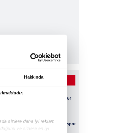
Hakkında
 BEĞENİLEN VİDEOLAR
ılmaktadır.
Bursaspor 1-0 1461
Trabzon
ızda sizlere daha iyi reklam
Kahramanmaraşspor
duğunu ve sizlere en iyi
2-0 Konyaspor