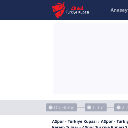
Anasay
Ön Eleme
1. Tur
2. 
ASpor - Türkiye Kupası
ASpor - Türkiy
Kerem Tulgar - ASpor Türkiye Kupası 2