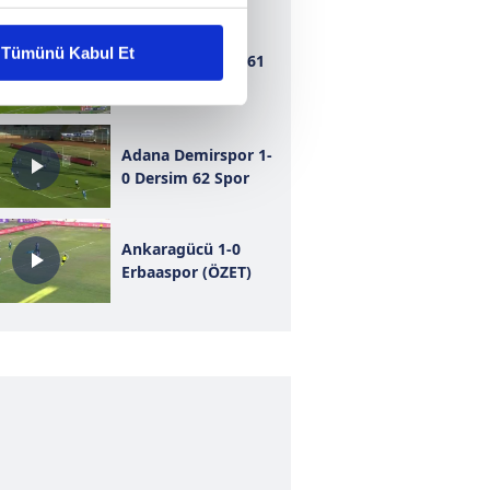
liyetlerimizi karşılamak
Tümünü Kabul Et
Bursaspor 1-1 1461
Trabzon
ar gösterilmeyecektir."
çerezler kullanılmaktadır. Bu
Adana Demirspor 1-
u hizmetlerinin sunulması
0 Dersim 62 Spor
i ve sizlere yönelik
nılacaktır.
Ankaragücü 1-0
Erbaaspor (ÖZET)
kin detaylı bilgi için Ayarlar
ak ve sitemizde ilgili