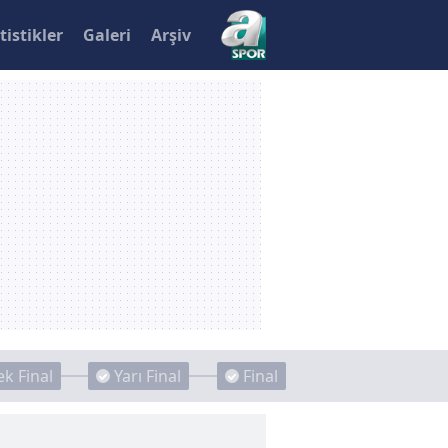
tistikler
Galeri
Arşiv
k Final
Yarı Final
Final