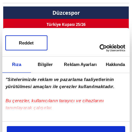
Düzcespor
Türkiye Kupası 25/26
Ismail Turk
Reddet
Pozisyon
Forvet
10
Kullandığı Ayak
Sol
Rıza
Bilgiler
Reklam Ayarları
Hakkında
0
0
0
0
Goller
Asistler
Oynama
İlk 11
"Sitelerimizde reklam ve pazarlama faaliyetlerinin
yürütülmesi amaçları ile çerezler kullanılmaktadır.
Sarı Kart 0
Çift Kart 0
Kırmızı Kart 0
Bu çerezler, kullanıcıların tarayıcı ve cihazlarını
Adı Soyadı
Ismail Turk
tanımlayarak çalışırlar.
Doğum Tarihi
06.03.1984
Bu çerezlere izin vermeniz halinde sizlere özel
Ülke
Türkiye
kişiselleştirilmiş reklamlar sunabilir, sayfalarımızda sizlere