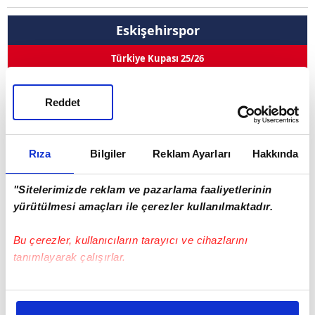
Eskişehirspor
Türkiye Kupası 25/26
Hasan Ulas Uygur
Reddet
Pozisyon
Orta Saha
4
Kullandığı Ayak
--
Rıza
Bilgiler
Reklam Ayarları
Hakkında
0
0
0
0
Goller
Asistler
Oynama
İlk 11
"Sitelerimizde reklam ve pazarlama faaliyetlerinin
yürütülmesi amaçları ile çerezler kullanılmaktadır.
Sarı Kart 0
Çift Kart 0
Kırmızı Kart 0
Bu çerezler, kullanıcıların tarayıcı ve cihazlarını
Adı Soyadı
Hasan Ulas Uygur
tanımlayarak çalışırlar.
Doğum Tarihi
27.03.1997
Bu çerezlere izin vermeniz halinde sizlere özel
Ülke
Türkiye
kişiselleştirilmiş reklamlar sunabilir, sayfalarımızda sizlere