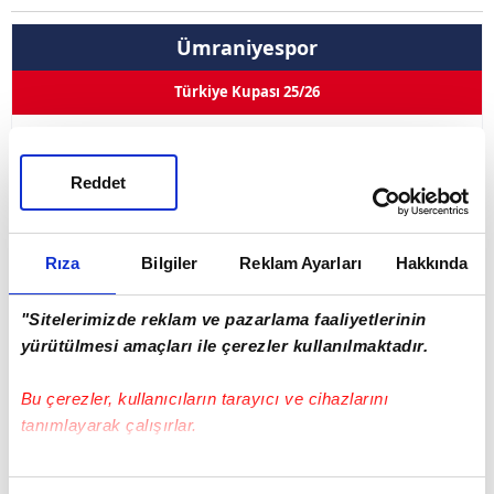
Ümraniyespor
Türkiye Kupası 25/26
Furkan Apaydin
Reddet
Pozisyon
Orta Saha
23
Kullandığı Ayak
--
0
0
0
0
Rıza
Bilgiler
Reklam Ayarları
Hakkında
Goller
Asistler
Oynama
İlk 11
"Sitelerimizde reklam ve pazarlama faaliyetlerinin
Sarı Kart 0
Çift Kart 0
Kırmızı Kart 0
yürütülmesi amaçları ile çerezler kullanılmaktadır.
Adı Soyadı
Furkan Apaydin
Bu çerezler, kullanıcıların tarayıcı ve cihazlarını
tanımlayarak çalışırlar.
Doğum Tarihi
11.07.2002
Bu çerezlere izin vermeniz halinde sizlere özel
Ülke
Türkiye