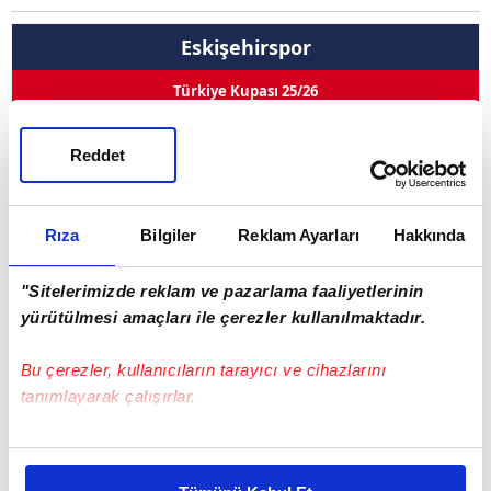
Eskişehirspor
Türkiye Kupası 25/26
Efehan Kaptan
Reddet
Pozisyon
Kaleci
53
Kullandığı Ayak
Sağ
Rıza
Bilgiler
Reklam Ayarları
Hakkında
0
0
0
0
Goller
Asistler
Oynama
İlk 11
"Sitelerimizde reklam ve pazarlama faaliyetlerinin
yürütülmesi amaçları ile çerezler kullanılmaktadır.
Sarı Kart 0
Çift Kart 0
Kırmızı Kart 0
Bu çerezler, kullanıcıların tarayıcı ve cihazlarını
Adı Soyadı
Efehan Kaptan
tanımlayarak çalışırlar.
Doğum Tarihi
23.10.2002
Bu çerezlere izin vermeniz halinde sizlere özel
kişiselleştirilmiş reklamlar sunabilir, sayfalarımızda sizlere
Ülke
Türkiye