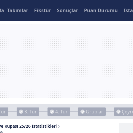
fa
Takımlar
Fikstür
Sonuçlar
Puan Durumu
İsta
Tur
3. Tur
4. Tur
Gruplar
Çeyre
e Kupası 25/26 İstatistikleri
26