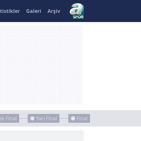
tistikler
Galeri
Arşiv
k Final
Yarı Final
Final