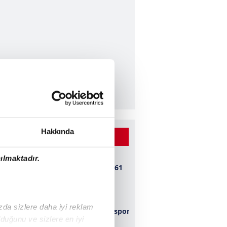
Hakkında
 BEĞENİLEN VİDEOLAR
ılmaktadır.
Bursaspor 1-0 1461
Trabzon
ızda sizlere daha iyi reklam
Kahramanmaraşspor
duğunu ve sizlere en iyi
2-0 Konyaspor