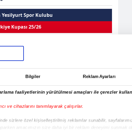
 Yesilyurt Spor Kulubu
kiye Kupası 25/26
 Atac
Forvet
Kullandığı Ayak
--
Sarı Kart 0
0
0
0
Bilgiler
Reklam Ayarları
Çift Kart 0
EN
sistler
Oynama
İlk 11
Kırmızı Kart 0
rlama faaliyetlerinin yürütülmesi amaçları ile çerezler kullan
Atac
yıcı ve cihazlarını tanımlayarak çalışırlar.
995
de sizlere özel kişiselleştirilmiş reklamlar sunabilir, sayfalarım
e
aparken amacımızın size daha iyi bir reklam deneyimi sunmak ol