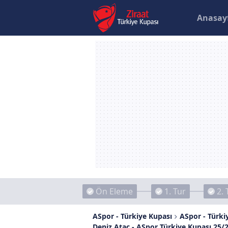
Anasay
Ön Eleme
1. Tur
2. 
ASpor - Türkiye Kupası
ASpor - Türkiy
Deniz Atac - ASpor Türkiye Kupası 25/