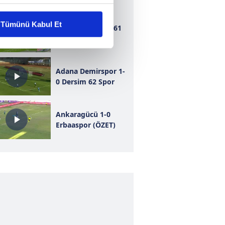
liyetlerimizi karşılamak
Tümünü Kabul Et
Bursaspor 1-1 1461
Trabzon
ar gösterilmeyecektir."
çerezler kullanılmaktadır. Bu
Adana Demirspor 1-
u hizmetlerinin sunulması
0 Dersim 62 Spor
i ve sizlere yönelik
nılacaktır.
Ankaragücü 1-0
Erbaaspor (ÖZET)
kin detaylı bilgi için Ayarlar
ak ve sitemizde ilgili