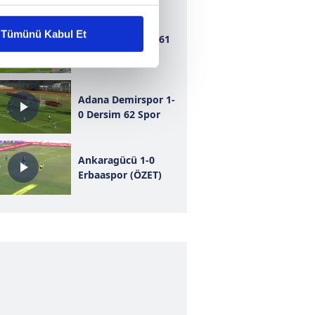
liyetlerimizi karşılamak
Tümünü Kabul Et
Bursaspor 1-1 1461
Trabzon
ar gösterilmeyecektir."
çerezler kullanılmaktadır. Bu
Adana Demirspor 1-
u hizmetlerinin sunulması
0 Dersim 62 Spor
i ve sizlere yönelik
nılacaktır.
Ankaragücü 1-0
Erbaaspor (ÖZET)
kin detaylı bilgi için Ayarlar
ak ve sitemizde ilgili