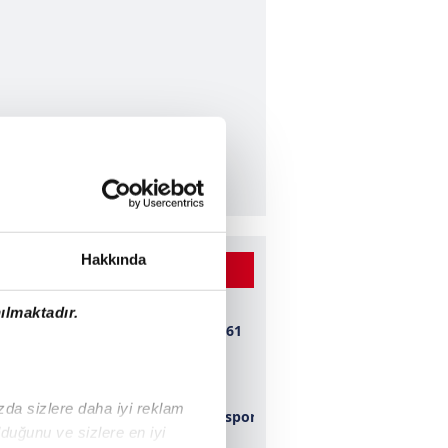
Hakkında
 BEĞENİLEN VİDEOLAR
ılmaktadır.
Bursaspor 1-0 1461
Trabzon
ızda sizlere daha iyi reklam
Kahramanmaraşspor
duğunu ve sizlere en iyi
2-0 Konyaspor