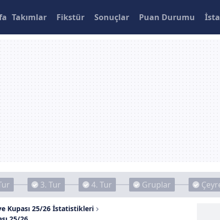
fa
Takımlar
Fikstür
Sonuçlar
Puan Durumu
İsta
Tur
3. Tur
4. Tur
Gruplar
Çeyre
e Kupası 25/26 İstatistikleri
sı 25/26