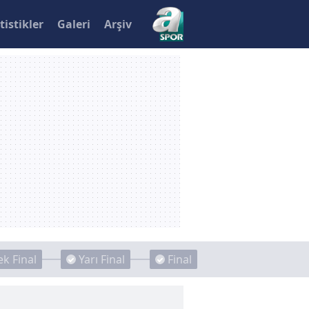
tistikler
Galeri
Arşiv
k Final
Yarı Final
Final