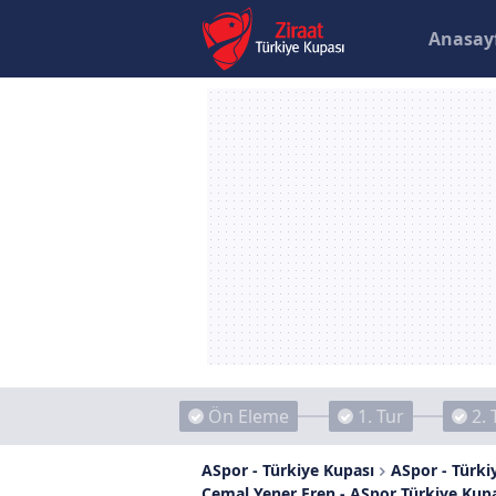
Anasay
Ön Eleme
1. Tur
2. 
ASpor - Türkiye Kupası
ASpor - Türkiy
Cemal Yener Eren - ASpor Türkiye Kupa