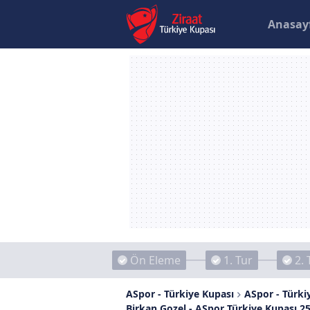
Anasay
Ön Eleme
1. Tur
2. 
ASpor - Türkiye Kupası
ASpor - Türkiy
Birkan Gozel - ASpor Türkiye Kupası 2