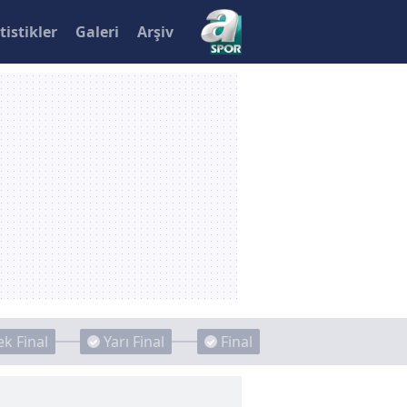
tistikler
Galeri
Arşiv
k Final
Yarı Final
Final