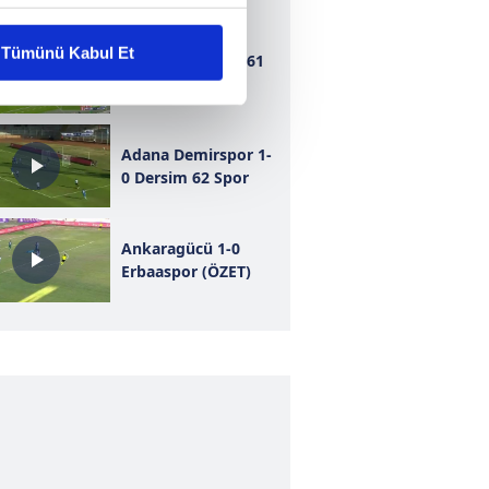
liyetlerimizi karşılamak
Tümünü Kabul Et
Bursaspor 1-1 1461
Trabzon
ar gösterilmeyecektir."
çerezler kullanılmaktadır. Bu
Adana Demirspor 1-
u hizmetlerinin sunulması
0 Dersim 62 Spor
i ve sizlere yönelik
nılacaktır.
Ankaragücü 1-0
Erbaaspor (ÖZET)
kin detaylı bilgi için Ayarlar
ak ve sitemizde ilgili