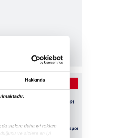
Hakkında
 BEĞENİLEN VİDEOLAR
ılmaktadır.
Bursaspor 1-0 1461
Trabzon
ızda sizlere daha iyi reklam
Kahramanmaraşspor
duğunu ve sizlere en iyi
2-0 Konyaspor