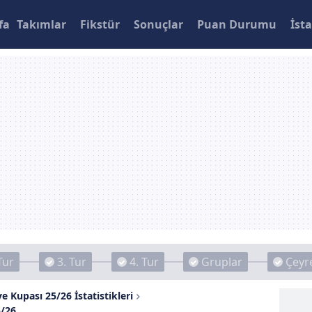
fa
Takımlar
Fikstür
Sonuçlar
Puan Durumu
İsta
Tur
3. Tur
4. Tur
Gruplar
Çeyre
e Kupası 25/26 İstatistikleri
5/26