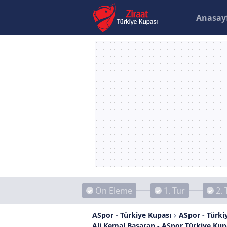
Anasay
Ön Eleme
1. Tur
2. 
ASpor - Türkiye Kupası
ASpor - Türkiy
Ali Kemal Başaran - ASpor Türkiye Kup