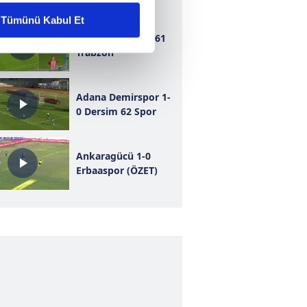
Tümünü Kabul Et
Bursaspor 1-1 1461
ar gösterilmeyecektir."
Trabzon
çerezler kullanılmaktadır. Bu
u hizmetlerinin sunulması
Adana Demirspor 1-
i ve sizlere yönelik
0 Dersim 62 Spor
nılacaktır.
Ankaragücü 1-0
kin detaylı bilgi için Ayarlar
Erbaaspor (ÖZET)
ak ve sitemizde ilgili