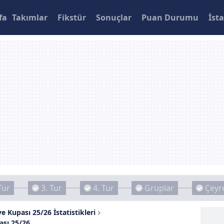
fa
Takımlar
Fikstür
Sonuçlar
Puan Durumu
İsta
Tur
3. Tur
4. Tur
Gruplar
Çeyre
e Kupası 25/26 İstatistikleri
ası 25/26