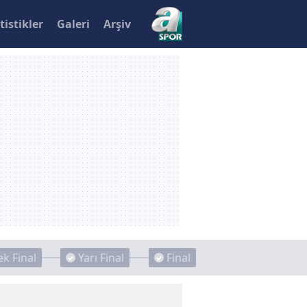
tistikler
Galeri
Arşiv
k Final
Yarı Final
Final