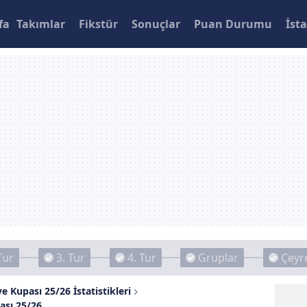
fa
Takımlar
Fikstür
Sonuçlar
Puan Durumu
İsta
Tur
3. Tur
4. Tur
Gruplar
Çeyre
e Kupası 25/26 İstatistikleri
ası 25/26