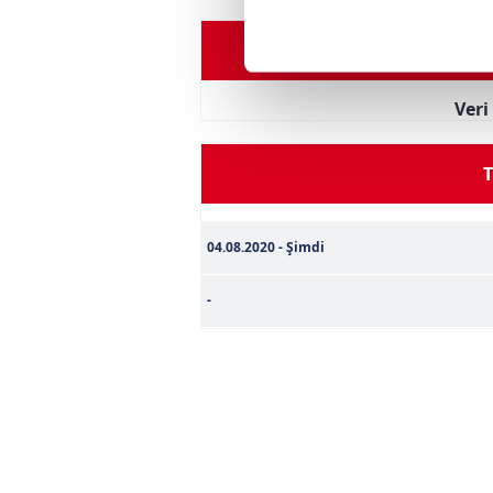
noktasında tek gelir kalemimiz 
Oyuncu Perfo
Her halükârda, kullanıcılar, bu 
Ver
Sizlere daha iyi bir hizmet sun
çerezler vasıtasıyla çeşitli kiş
amacıyla kullanılmaktadır. Diğer
T
reklam/pazarlama faaliyetlerinin
Çerezlere ilişkin tercihlerinizi 
04.08.2020 - Şimdi
butonuna tıklayabilir,
Çerez Bi
-
6698 sayılı Kişisel Verilerin 
mevzuata uygun olarak kullanılan