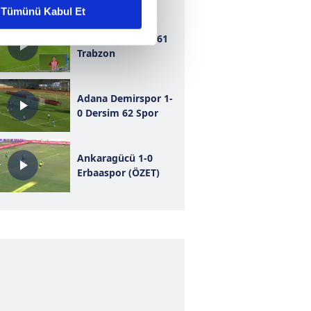
Tümünü Kabul Et
ar gösterilmeyecektir."
Bursaspor 1-1 1461
Trabzon
çerezler kullanılmaktadır. Bu
u hizmetlerinin sunulması
Adana Demirspor 1-
i ve sizlere yönelik
0 Dersim 62 Spor
nılacaktır.
kin detaylı bilgi için Ayarlar
Ankaragücü 1-0
Erbaaspor (ÖZET)
ak ve sitemizde ilgili