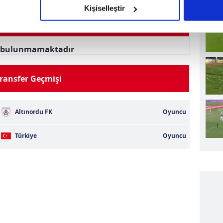
olduğunu sizlere hatırlatmak isteriz.
Kişiselleştir
rmansı Türkiye Kupası 25/26
çerezlere izin vermedikleri takdirde, kullanıcılara hedefli reklaml
i bulunmamaktadır
abilmek için İnternet Sitemizde kendimize ve üçüncü kişilere ait 
isel verileriniz işlenmekte olup gerekli olan çerezler bilgi toplum
 çerezler, sitemizin daha işlevsel kılınması ve kişiselleştirilmes
ransfer Geçmişi
 yapılması, amaçlarıyla sınırlı olarak açık rızanız dahilinde kulla
aşağıda yer alan panel vasıtasıyla belirleyebilirsiniz. Çerezlere iliş
Altınordu FK
Oyuncu
lgilendirme Metnimizi
ziyaret edebilirsiniz.
Türkiye
Oyuncu
Korunması Kanunu uyarınca hazırlanmış Aydınlatma Metnimizi okum
 çerezlerle ilgili bilgi almak için lütfen
tıklayınız
.