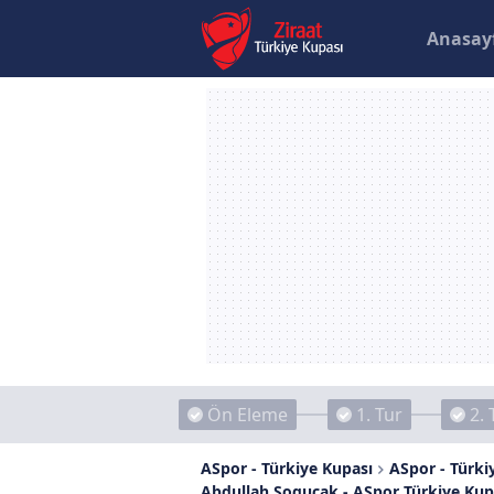
Anasay
Ön Eleme
1. Tur
2. 
ASpor - Türkiye Kupası
ASpor - Türkiy
Abdullah Sogucak - ASpor Türkiye Kup