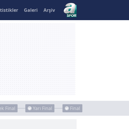
tistikler
Galeri
Arşiv
k Final
Yarı Final
Final