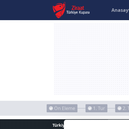
Anasay
Ön Eleme
1. Tur
2. 
Türkiye Kupası
Videolar
Fenerbahçe