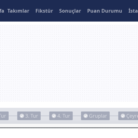
fa
Takımlar
Fikstür
Sonuçlar
Puan Durumu
İsta
Tur
3. Tur
4. Tur
Gruplar
Çeyre
 1-2 Galatasaray (MAÇ ÖZETİ)