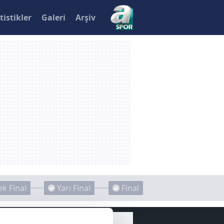
tistikler
Galeri
Arşiv
k Final
Yarı Final
Final