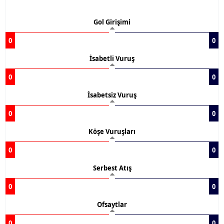
Gol Girişimi
0
0
İsabetli Vuruş
0
0
İsabetsiz Vuruş
0
0
Köşe Vuruşları
0
0
Serbest Atış
0
0
Ofsaytlar
0
0