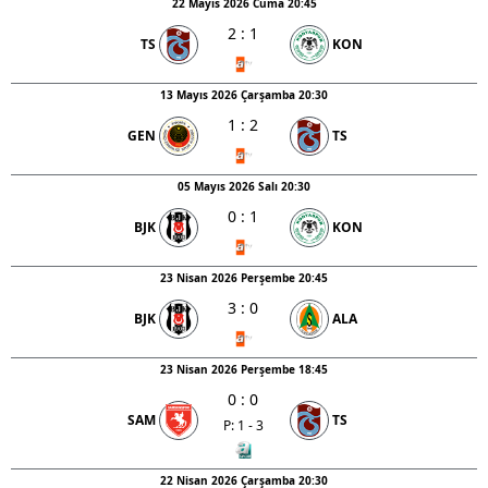
22 Mayıs 2026 Cuma 20:45
hazırlanmış Aydınlatma Metnimizi okumak ve sitemizde
2
:
1
TS
KON
ilgili mevzuata uygun olarak kullanılan çerezlerle ilgili bilgi
almak için lütfen
tıklayınız
.
13 Mayıs 2026 Çarşamba 20:30
1
:
2
GEN
TS
05 Mayıs 2026 Salı 20:30
0
:
1
BJK
KON
23 Nisan 2026 Perşembe 20:45
3
:
0
BJK
ALA
23 Nisan 2026 Perşembe 18:45
0
:
0
SAM
TS
P: 1 - 3
22 Nisan 2026 Çarşamba 20:30