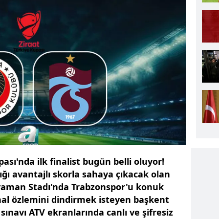
ası'nda ilk finalist bugün belli oluyor!
ı avantajlı skorla sahaya çıkacak olan
Eryaman Stadı'nda Trabzonspor'u konuk
final özlemini dindirmek isteyen başkent
 sınavı ATV ekranlarında canlı ve şifresiz