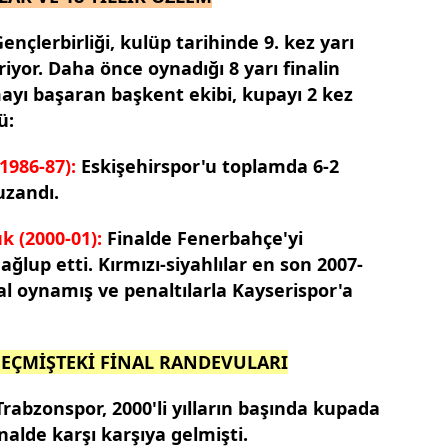
 çerezlerle ilgili bilgi almak için lütfen
tıklayınız
.
nçlerbirliği, kulüp tarihinde 9. kez yarı
riyor. Daha önce oynadığı 8 yarı finalin
mayı başaran başkent ekibi, kupayı 2 kez
ü:
1986-87):
Eskişehirspor'u toplamda 6-2
uzandı.
k (2000-01):
Finalde Fenerbahçe'yi
ağlup etti. Kırmızı-siyahlılar en son 2007-
l oynamış ve penaltılarla Kayserispor'a
GEÇMİŞTEKİ FİNAL RANDEVULARI
 Trabzonspor, 2000'li yılların başında kupada
inalde karşı karşıya gelmişti.