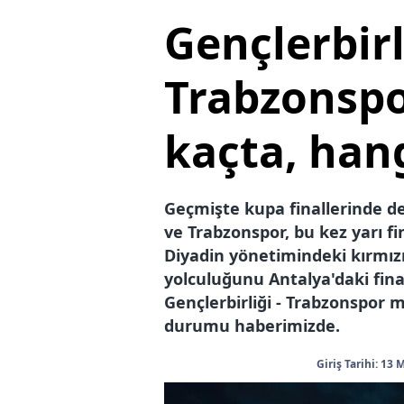
Gençlerbirli
Trabzonspo
kaçta, han
Geçmişte kupa finallerinde def
ve Trabzonspor, bu kez yarı fi
Diyadin yönetimindeki kırmızı
yolculuğunu Antalya'daki final
Gençlerbirliği - Trabzonspor m
durumu haberimizde.
Giriş Tarihi: 13