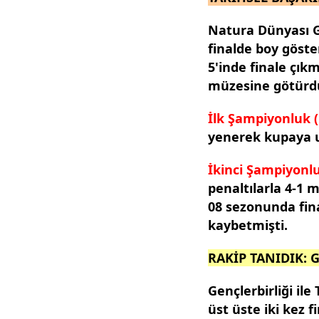
mevzuata uygun olarak kullanılan
Natura Dünyası Ge
finalde boy göste
5'inde finale çık
müzesine götürd
İlk Şampiyonluk (
yenerek kupaya 
İkinci Şampiyonlu
penaltılarla 4-1 m
08 sezonunda fina
kaybetmişti.
RAKİP TANIDIK: 
Gençlerbirliği ile
üst üste iki kez f