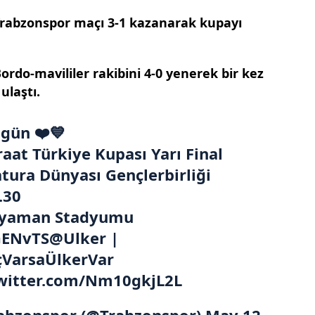
rabzonspor maçı 3-1 kazanarak kupayı
ordo-mavililer rakibini 4-0 yenerek bir kez
ulaştı.
ugün ❤️💙
raat Türkiye Kupası Yarı Final
tura Dünyası Gençlerbirliği
.30
ryaman Stadyumu
ENvTS
@Ulker
|
VarsaÜlkerVar
twitter.com/Nm10gkjL2L
abzonspor (@Trabzonspor)
May 12,