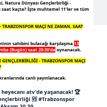
i, Natura Dünyası Gençlerbirliği -
 saat kaçta? İşte muhtemel 11'ler ve tüm
 - TRABZONSPOR MAÇI NE ZAMAN, SAAT
etinin sahibini bulacağı karşılaşma
13
mba (Bugün) saat 20:30'da
oynanacak.
 GENÇLERBİRLİĞİ - TRABZONSPOR MAÇI
?
ranlarında canlı yayınlanacak.
 heyecanı atv'de yaşanacak! 🏆
nçlerbirliği
🆚
#Trabzonspor
 Akşam 20.30