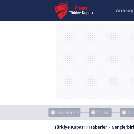
Anasay
Ön Eleme
1. Tur
2. 
Türkiye Kupası
Haberler
Gençlerbir