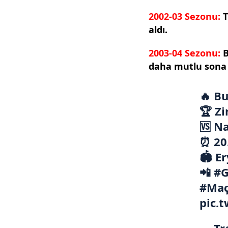
2002-03 Sezonu:
T
aldı.
2003-04 Sezonu:
B
daha mutlu sona 
🔥 B
🏆 Zi
🆚 Na
⏰ 20
🏟 E
📲
#G
#Maç
pic.
— Tr