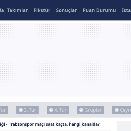
fa
Takımlar
Fikstür
Sonuçlar
Puan Durumu
İsta
Tur
3. Tur
4. Tur
Gruplar
Çeyre
liği - Trabzonspor maçı saat kaçta, hangi kanalda?