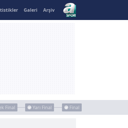
tistikler
Galeri
Arşiv
k Final
Yarı Final
Final