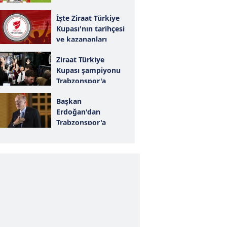
İşte Ziraat Türkiye
Kupası'nın tarihçesi
ve kazananları
Ziraat Türkiye
Kupası şampiyonu
Trabzonspor'a
coşkulu karşılama!
Başkan
Erdoğan'dan
Trabzonspor'a
tebrik mesajı!