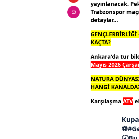
yayınlanacak. Pek
Trabzonspor maçı
detaylar...
GENÇLERBİRLİĞİ
KAÇTA?
Ankara'da tur bil
Mayıs 2026 Çarşa
NATURA DÜNYASI
HANGİ KANALDA
Karşılaşma
ATV
ek
Kupa
⚽
#Ge
🕣Bu