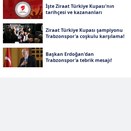
kişiselleştirilmesi ve sizlere yönelik reklam/pazarlama
İşte Ziraat Türkiye Kupası'nın
faaliyetlerinin yapılması, amaçlarıyla sınırlı olarak açık
tarihçesi ve kazananları
rızanız dahilinde kullanılacaktır.
Ziraat Türkiye Kupası şampiyonu
Çerezlere ilişkin tercihlerinizi aşağıda yer alan panel
Trabzonspor'a coşkulu karşılama!
vasıtasıyla belirleyebilirsiniz. Çerezlere ilişkin detaylı bilgi
için Ayarlar butonuna tıklayabilir,
Çerez Bilgilendirme
Metnimizi
ziyaret edebilirsiniz.
Başkan Erdoğan'dan
Trabzonspor'a tebrik mesajı!
6698 sayılı Kişisel Verilerin Korunması Kanunu uyarınca
hazırlanmış Aydınlatma Metnimizi okumak ve sitemizde
ilgili mevzuata uygun olarak kullanılan çerezlerle ilgili bilgi
almak için lütfen
tıklayınız
.