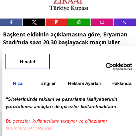
Başkent ekibinin açıklamasına göre, Eryaman
Stadı'nda saat 20.30 başlayacak maçın bilet
fiyatları şu şekilde:
Kale arkası: 750 lira
Reddet
Maraton: 1500 lira
Kapalı: 3 bin lira
Rıza
Bilgiler
Reklam Ayarları
Hakkında
VIP: 10 bin lira
"Sitelerimizde reklam ve pazarlama faaliyetlerinin
Misafir: 950 lira
yürütülmesi amaçları ile çerezler kullanılmaktadır.
Bu çerezler, kullanıcıların tarayıcı ve cihazlarını
tanımlayarak çalışırlar.