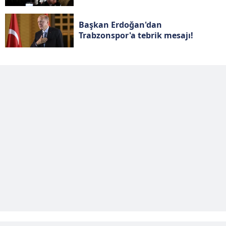
Çerezlere ilişkin tercihlerinizi aşağıda yer alan panel
Başkan Erdoğan'dan
vasıtasıyla belirleyebilirsiniz. Çerezlere ilişkin detaylı bilgi
Trabzonspor'a tebrik mesajı!
için Ayarlar butonuna tıklayabilir,
Çerez Bilgilendirme
Metnimizi
ziyaret edebilirsiniz.
6698 sayılı Kişisel Verilerin Korunması Kanunu uyarınca
hazırlanmış Aydınlatma Metnimizi okumak ve sitemizde
ilgili mevzuata uygun olarak kullanılan çerezlerle ilgili bilgi
almak için lütfen
tıklayınız
.