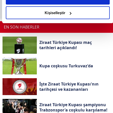
daha iyi reklam deneyimi yaşatabiliriz. Bunu yaparken
amacımızın size daha iyi bir reklam deneyimi sunmak
olduğunu ve sizlere en iyi içerikleri sunabilmek adına
Kişiselleştir
elimizden gelen çabayı gösterdiğimizi ve bu noktada,
reklamların maliyetlerimizi karşılamak noktasında tek gelir
EN SON HABERLER
kalemimiz olduğunu sizlere hatırlatmak isteriz.
Ziraat Türkiye Kupası maç
Her halükârda, kullanıcılar, bu çerezlere izin vermedikleri
tarihleri açıklandı!
takdirde, kullanıcılara hedefli reklamlar gösterilmeyecektir."
Sizlere daha iyi bir hizmet sunabilmek için İnternet
Kupa coşkusu Turkuvaz'da
Sitemizde kendimize ve üçüncü kişilere ait çerezler
kullanılmaktadır. Bu çerezler vasıtasıyla çeşitli kişisel
verileriniz işlenmekte olup gerekli olan çerezler bilgi toplumu
İşte Ziraat Türkiye Kupası'nın
hizmetlerinin sunulması amacıyla kullanılmaktadır. Diğer
tarihçesi ve kazananları
çerezler, sitemizin daha işlevsel kılınması ve
kişiselleştirilmesi ve sizlere yönelik reklam/pazarlama
faaliyetlerinin yapılması, amaçlarıyla sınırlı olarak açık
Ziraat Türkiye Kupası şampiyonu
rızanız dahilinde kullanılacaktır.
Trabzonspor'a coşkulu karşılama!