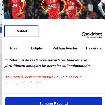
Reddet
"Galatasaray Ziraat Türkiye Kupası'nda
Gençlerbirliği'ne elendi!" haberi için lütfen
Rıza
Bilgiler
Reklam Ayarları
Hakkında
tıklayın...
"Sitelerimizde reklam ve pazarlama faaliyetlerinin
yürütülmesi amaçları ile çerezler kullanılmaktadır.
Bu çerezler, kullanıcıların tarayıcı ve cihazlarını
tanımlayarak çalışırlar.
Bu çerezlere izin vermeniz halinde sizlere özel
kişiselleştirilmiş reklamlar sunabilir, sayfalarımızda sizlere
Tümünü Kabul Et