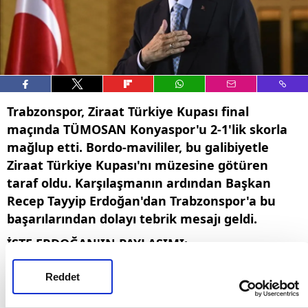
Trabzonspor, Ziraat Türkiye Kupası final
maçında TÜMOSAN Konyaspor'u 2-1'lik skorla
mağlup etti. Bordo-mavililer, bu galibiyetle
Ziraat Türkiye Kupası'nı müzesine götüren
taraf oldu. Karşılaşmanın ardından Başkan
Recep Tayyip Erdoğan'dan Trabzonspor'a bu
başarılarından dolayı tebrik mesajı geldi.
İŞTE ERDOĞAN'IN PAYLAŞIMI:
2026 Ziraat Türkiye Kupası Şampiyonu olarak
Reddet
müzesine bir kupa daha kazandıran
Trabzonspor'u, taraftarıyla birlikte tüm