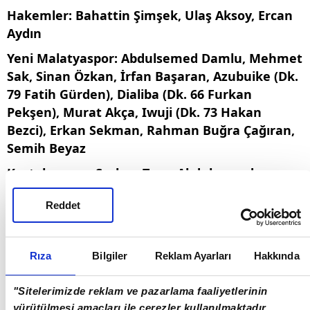
Hakemler: Bahattin Şimşek, Ulaş Aksoy, Ercan
Aydın
Yeni Malatyaspor: Abdulsemed Damlu, Mehmet
Sak, Sinan Özkan, İrfan Başaran, Azubuike (Dk.
79 Fatih Gürden), Dialiba (Dk. 66 Furkan
Pekşen), Murat Akça, Iwuji (Dk. 73 Hakan
Bezci), Erkan Sekman, Rahman Buğra Çağıran,
Semih Beyaz
Kurtalanspor: Serkan Tren, Abdulsamed
Tunçay, Hikmet Arslan, İbrahim Şekkeli,
Reddet
Mehmet Şirin Soydan, Ahmet Karaatay, Fatih
Mercan (Dk. 60 Yunus Kerçek), Tchuilen,
Doumbia (Dk. 71 Necat Kavun), Mehmet Türk,
Rıza
Bilgiler
Reklam Ayarları
Hakkında
Muhammed Onur Demir (Dk. 89 Fatih Çılgın)
Goller: Dk. 26 Murat Akça, Dk. 47 Sinan Özkan,
"Sitelerimizde reklam ve pazarlama faaliyetlerinin
Dk. 88 Mehmet Sak, Dk. 90 Rahman Buğra
yürütülmesi amaçları ile çerezler kullanılmaktadır.