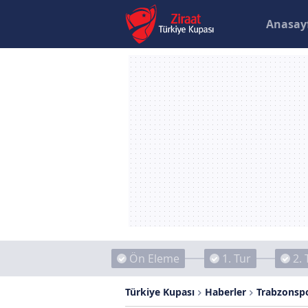
Anasay
Ön Eleme
1. Tur
2. 
Türkiye Kupası
Haberler
Trabzonspo