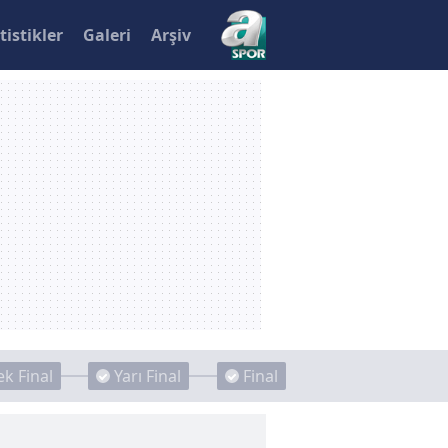
tistikler
Galeri
Arşiv
k Final
Yarı Final
Final