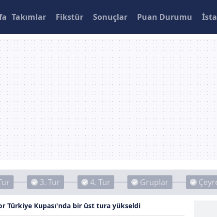
fa
Takımlar
Fikstür
Sonuçlar
Puan Durumu
İsta
Tur
3. Tur
4. Tur
Gruplar
Çeyre
r Türkiye Kupası'nda bir üst tura yükseldi