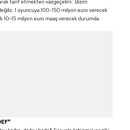
karak tarif etmekten vazgeçelim.' Bizim
 çerezlerle ilgili bilgi almak için lütfen
tıklayınız
.
değiliz. 1 oyuncuya 100-150 milyon euro verecek
llık 10-15 milyon euro maaş verecek durumda
DEF"