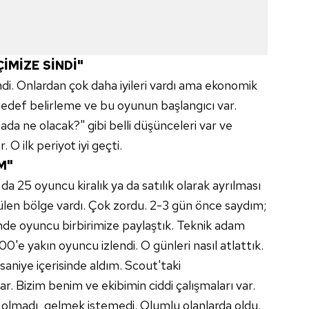
İMİZE SİNDİ"
ndi. Onlardan çok daha iyileri vardı ama ekonomik
 hedef belirleme ve bu oyunun başlangıcı var.
da ne olacak?" gibi belli düşünceleri var ve
 O ilk periyot iyi geçti.
M"
a 25 oyuncu kiralık ya da satılık olarak ayrılması
ülen bölge vardı. Çok zordu. 2-3 gün önce saydım;
nde oyuncu birbirimize paylaştık. Teknik adam
0'e yakın oyuncu izlendi. O günleri nasıl atlattık.
0 saniye içerisinde aldım. Scout'taki
ar. Bizim benim ve ekibimin ciddi çalışmaları var.
u olmadı, gelmek istemedi. Olumlu olanlarda oldu.