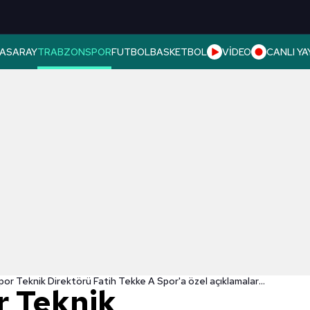
ASARAY
TRABZONSPOR
FUTBOL
BASKETBOL
VİDEO
CANLI YA
Trabzonspor Teknik Direktörü Fatih Tekke A Spor'a özel açıklamalarda bulundu!
 Teknik