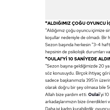
"ALDIĞIMIZ ÇOĞU OYUNCU İÇ
"Aldığımız çoğu oyuncu içimize si
koşullar nedeniyle de olmadı. Bir
Sezon başında herkesin "3-4 hafta
hepsinin de psikolojik durumları var.
"OULAI'Yİ 10 SANİYEDE ALDI
"Sezon başına geldiğimizde 20 ya d
söz konusuydu. Birçok ihtiyaç gör
sadece başkanımızla 395'in üzeri
olarak doğru bir şey olmasa bile 50
Allah bize yardım etti.
Oulai
'yi 1
arkadaşlarımızın bize önerdikleri v
Daha iyi kadro kurabilirdik; oyunc