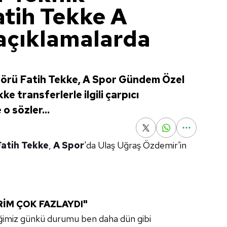
atih Tekke A
 açıklamalarda
örü Fatih Tekke, A Spor Gündem Özel
e transferlerle ilgili çarpıcı
o sözler...
Fatih Tekke
,
A Spor
'da Ulaş Uğraş Özdemir'in
RİM ÇOK FAZLAYDI"
iğimiz günkü durumu ben daha dün gibi