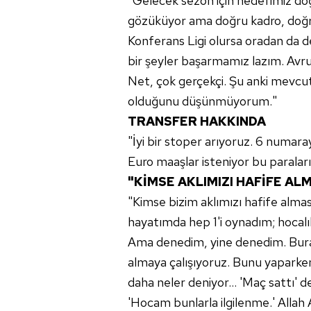
"Gelecek sezon için hedefimiz do
gözüküyor ama doğru kadro, doğr
Konferans Ligi olursa oradan da d
bir şeyler başarmamız lazım. Avru
Net, çok gerçekçi. Şu anki mevc
olduğunu düşünmüyorum."
TRANSFER HAKKINDA
"İyi bir stoper arıyoruz. 6 numara
Euro maaşlar isteniyor bu paraları
"KİMSE AKLIMIZI HAFİFE AL
"Kimse bizim aklımızı hafife almas
hayatımda hep 1'i oynadım; hoca
Ama denedim, yine denedim. Burad
almaya çalışıyoruz. Bunu yaparken
daha neler deniyor… 'Maç sattı' d
'Hocam bunlarla ilgilenme.' Allah A