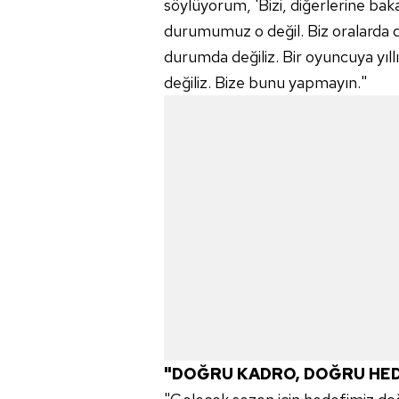
söylüyorum, 'Bizi, diğerlerine ba
mevzuata uygun olarak kullanılan
durumumuz o değil. Biz oralarda 
durumda değiliz. Bir oyuncuya yı
değiliz. Bize bunu yapmayın."
"DOĞRU KADRO, DOĞRU HE