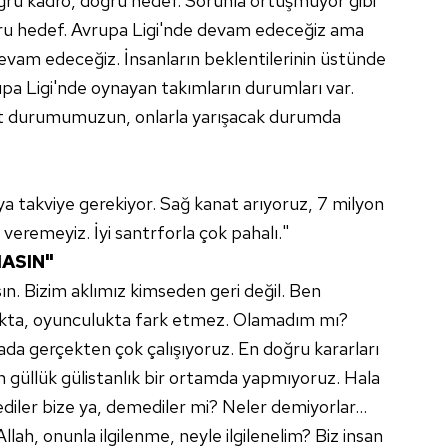
ğru kadro, doğru hedef. Sorunla örtüşmüyor gibi
u hedef. Avrupa Ligi'nde devam edeceğiz ama
evam edeceğiz. İnsanların beklentilerinin üstünde
pa Ligi'nde oynayan takımların durumları var.
ut durumumuzun, onlarla yarışacak durumda
ya takviye gerekiyor. Sağ kanat arıyoruz, 7 milyon
 veremeyiz. İyi santrforla çok pahalı."
MASIN"
ın. Bizim aklımız kimseden geri değil. Ben
lıkta, oyunculukta fark etmez. Olamadım mı?
a gerçekten çok çalışıyoruz. En doğru kararları
 güllük gülistanlık bir ortamda yapmıyoruz. Hala
ediler bize ya, demediler mi? Neler demiyorlar…
llah, onunla ilgilenme, neyle ilgilenelim? Biz insan