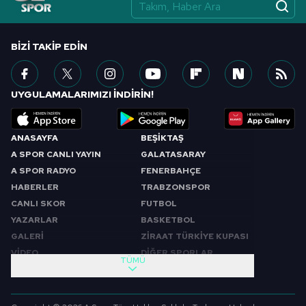
vasıtasıyla belirleyebilirsiniz. Çerezlere ilişkin detaylı bilgi
için Ayarlar butonuna tıklayabilir,
Çerez Bilgilendirme
Metnimizi
ziyaret edebilirsiniz.
BIZI TAKIP EDIN
6698 sayılı Kişisel Verilerin Korunması Kanunu uyarınca
hazırlanmış Aydınlatma Metnimizi okumak ve sitemizde
UYGULAMALARIMIZI İNDİRİN!
ilgili mevzuata uygun olarak kullanılan çerezlerle ilgili bilgi
almak için lütfen
tıklayınız
.
ANASAYFA
BEŞİKTAŞ
A SPOR CANLI YAYIN
GALATASARAY
A SPOR RADYO
FENERBAHÇE
HABERLER
TRABZONSPOR
CANLI SKOR
FUTBOL
YAZARLAR
BASKETBOL
GALERİ
ZİRAAT TÜRKİYE KUPASI
VİDEO
DİĞER SPORLAR
TÜMÜ
PROGRAMLAR
VIDEO
SABAH SPORU
FUTBOL