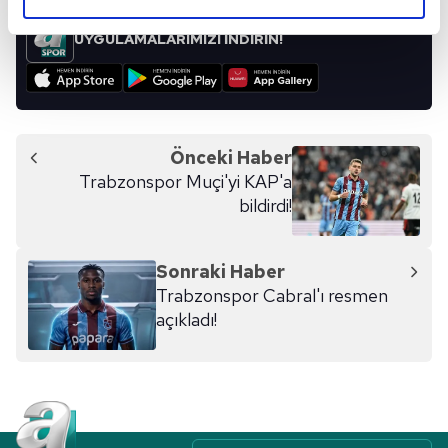
elimizden gelen çabayı gösterdiğimizi ve bu noktada,
reklamların maliyetlerimizi karşılamak noktasında tek gelir
UYGULAMALARIMIZI İNDİRİN!
kalemimiz olduğunu sizlere hatırlatmak isteriz.
Her halükârda, kullanıcılar, bu çerezlere izin vermedikleri
takdirde, kullanıcılara hedefli reklamlar
gösterilmeyecektir."
Önceki Haber
Trabzonspor Muçi'yi KAP'a
Sizlere daha iyi bir hizmet sunabilmek için İnternet
bildirdi!
Sitemizde kendimize ve üçüncü kişilere ait çerezler
kullanılmaktadır. Bu çerezler vasıtasıyla çeşitli kişisel
verileriniz işlenmekte olup gerekli olan çerezler bilgi
Sonraki Haber
toplumu hizmetlerinin sunulması amacıyla
Trabzonspor Cabral'ı resmen
kullanılmaktadır. Diğer çerezler, sitemizin daha işlevsel
açıkladı!
kılınması ve kişiselleştirilmesi ve sizlere yönelik
reklam/pazarlama faaliyetlerinin yapılması, amaçlarıyla
sınırlı olarak açık rızanız dahilinde kullanılacaktır.
Çerezlere ilişkin tercihlerinizi aşağıda yer alan panel