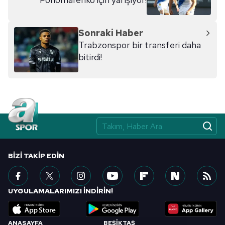
kılınması ve kişiselleştirilmesi ve sizlere yönelik
reklam/pazarlama faaliyetlerinin yapılması, amaçlarıyla
sınırlı olarak açık rızanız dahilinde kullanılacaktır.
Sonraki Haber
Trabzonspor bir transferi daha
Çerezlere ilişkin tercihlerinizi aşağıda yer alan panel
bitirdi!
vasıtasıyla belirleyebilirsiniz. Çerezlere ilişkin detaylı bilgi
için Ayarlar butonuna tıklayabilir,
Çerez Bilgilendirme
Metnimizi
ziyaret edebilirsiniz.
6698 sayılı Kişisel Verilerin Korunması Kanunu uyarınca
hazırlanmış Aydınlatma Metnimizi okumak ve sitemizde
ilgili mevzuata uygun olarak kullanılan çerezlerle ilgili bilgi
almak için lütfen
tıklayınız
.
BIZI TAKIP EDIN
UYGULAMALARIMIZI İNDİRİN!
ANASAYFA
BEŞİKTAŞ