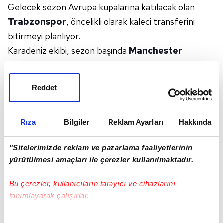
Gelecek sezon Avrupa kupalarına katılacak olan
Trabzonspor
, öncelikli olarak kaleci transferini
bitirmeyi planlıyor.
Karadeniz ekibi, sezon başında
Manchester
United
'dan bir yıllığına kiralık olarak kadrosuna
kattığı
Andre Onana
için harekete geçti.
Reddet
Fabrizio Romano
'nun haberine göre bordo-
mavililer, Kamerunlu file bekçisini bir yıl daha
kadrosunda tutmak ve yeni bir kiralık anlaşma için
Rıza
Bilgiler
Reklam Ayarları
Hakkında
görüşme yapmak istiyor.
"Sitelerimizde reklam ve pazarlama faaliyetlerinin
PERFORMANSI
yürütülmesi amaçları ile çerezler kullanılmaktadır.
Bu sezon Trabzonspor formasıyla 33 maçta forma
giyen Onana, kalesinde 40 gol gördü. 30 yaşındaki
Bu çerezler, kullanıcıların tarayıcı ve cihazlarını
eldiven, kalesini 6 maçta kapamıştı.
tanımlayarak çalışırlar.
İŞTE O HABER
Bu çerezlere izin vermeniz halinde sizlere özel