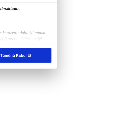
ılmaktadır.
ızda sizlere daha iyi reklam
duğunu ve sizlere en iyi
liyetlerimizi karşılamak
Tümünü Kabul Et
ar gösterilmeyecektir."
çerezler kullanılmaktadır. Bu
u hizmetlerinin sunulması
i ve sizlere yönelik
nılacaktır.
kin detaylı bilgi için Ayarlar