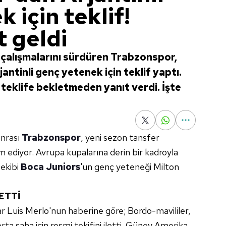
 için teklif!
 geldi
 çalışmalarını sürdüren Trabzonspor,
jantinli genç yetenek için teklif yaptı.
teklife bekletmeden yanıt verdi. İşte
onrası
Trabzonspor
, yeni sezon tansfer
 ediyor. Avrupa kupalarına derin bir kadroyla
ekibi
Boca Juniors
'un genç yeteneği Milton
ETTİ
r Luis Merlo'nun haberine göre; Bordo-mavililer,
ta saha için resmi tekifini iletti. Güney Amerika