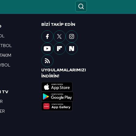
BIZI TAKIP EDIN
O
OL
ETBOL
 TAKIM
YBOL
UYGULAMALARIMIZI
R
İNDİRİN!
I TV
OR
BER