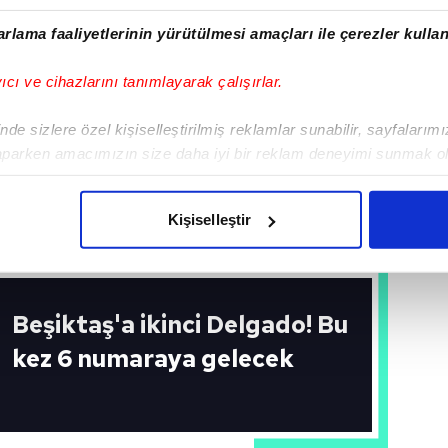
rlama faaliyetlerinin yürütülmesi amaçları ile çerezler kullan
yıcı ve cihazlarını tanımlayarak çalışırlar.
de sizlere özel kişiselleştirilmiş reklamlar sunabilir, sayfalarım
aparken amacımızın size daha iyi bir reklam deneyimi sunmak ol
imizden gelen çabayı gösterdiğimizi ve bu noktada, reklamların ma
olduğunu sizlere hatırlatmak isteriz.
Kişiselleştir
çerezlere izin vermedikleri takdirde, kullanıcılara hedefli reklaml
abilmek için İnternet Sitemizde kendimize ve üçüncü kişilere ait 
Beşiktaş'a ikinci Delgado! Bu
isel verileriniz işlenmekte olup gerekli olan çerezler bilgi toplum
 çerezler, sitemizin daha işlevsel kılınması ve kişiselleştirilmes
kez 6 numaraya gelecek
 yapılması, amaçlarıyla sınırlı olarak açık rızanız dahilinde kulla
aşağıda yer alan panel vasıtasıyla belirleyebilirsiniz. Çerezlere iliş
lgilendirme Metnimizi
ziyaret edebilirsiniz.