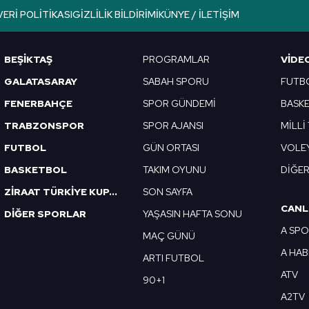
VERI POLITIKASI
GIZLILIK BILDIRIMI
KÜNYE / İLETIŞIM
BEŞİKTAŞ
PROGRAMLAR
VIDE
GALATASARAY
SABAH SPORU
FUTB
FENERBAHÇE
SPOR GÜNDEMİ
BASK
TRABZONSPOR
SPOR AJANSI
MİLLİ
FUTBOL
GÜN ORTASI
VOLE
BASKETBOL
TAKIM OYUNU
DİĞE
ZİRAAT TÜRKİYE KUPASI
SON SAYFA
CANL
DİĞER SPORLAR
YAŞASIN HAFTA SONU
A SP
MAÇ GÜNÜ
A HA
ARTI FUTBOL
ATV
90+1
A2TV