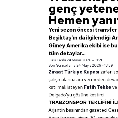
genç yetenek
Hemen yanıt
Yeni sezon öncesi transfer
Beşiktaş'ın da ilgilendiği Ar
Güney Amerika ekibi ise bu 
tüm detaylar...
Giriş Tarihi:
24 Mayıs 2026 - 18:21
Son Güncelleme:
24 Mayıs 2026 - 18:59
Ziraat Türkiye Kupası
zaferi s
çalışmalarına ara vermeden devam
katılmak isteyen
Fatih Tekke
ve 
Delgado'yu gözüne kestirdi.
TRABZONSPOR TEKLİFİNİ İL
Arjantin basınından gazeteci Cesa
Boca forması giyen 20 yaşındaki or