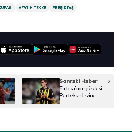
KUPASI
#FATIH TEKKE
#BEŞIKTAŞ
Korunması Kanunu uyarınca hazırlanmış Aydınlatma Metnimizi okum
 çerezlerle ilgili bilgi almak için lütfen
tıklayınız
.
I
Sonraki Haber
Fırtına'nın gözdesi
Portekiz devine
imzayı atıyor!