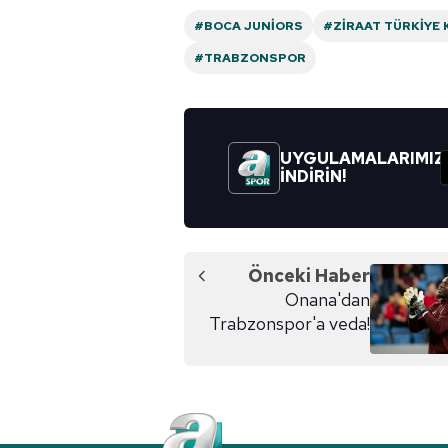
#BOCA JUNIORS
#ZIRAAT TÜRKIYE 
6698 sayılı Kişisel Verilerin 
#TRABZONSPOR
mevzuata uygun olarak kullanılan
UYGULAMALARIMIZ
İNDİRİN!
Önceki Haber
Onana'dan
Trabzonspor'a veda!