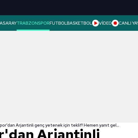
ASARAY
TRABZONSPOR
FUTBOL
BASKETBOL
VİDEO
CANLI YA
Trabzonspor'dan Arjantinli genç yetenek için teklif! Hemen yanıt geldi
'dan Arjantinli