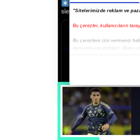
"Sitelerimizde reklam ve paza
Bu çerezler, kullanıcıların tara
Bu çerezlere izin vermeniz halin
deneyimi yaşatabiliriz. Bunu y
içerikleri sunabilmek adına el
noktasında tek gelir kalemimiz 
Her halükârda, kullanıcılar, bu 
Sizlere daha iyi bir hizmet sun
çerezler vasıtasıyla çeşitli kiş
amacıyla kullanılmaktadır. Diğer
reklam/pazarlama faaliyetlerinin
Çerezlere ilişkin tercihlerinizi 
butonuna tıklayabilir,
Çerez Bi