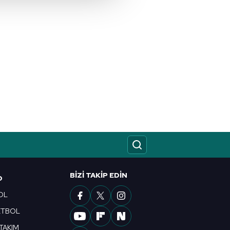
u hizmetlerinin sunulması
i ve sizlere yönelik
nılacaktır.
kin detaylı bilgi için Ayarlar
ak ve sitemizde ilgili
BIZI TAKIP EDIN
O
OL
ETBOL
 TAKIM