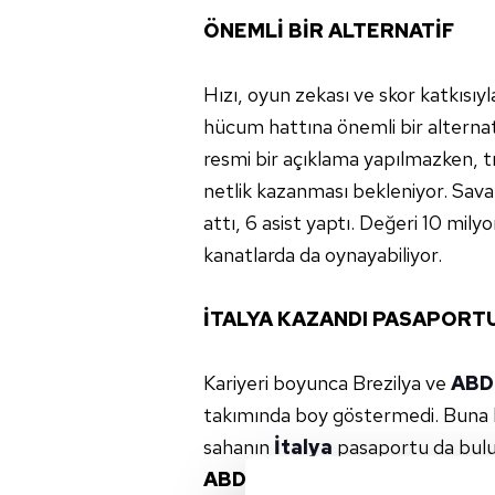
ÖNEMLİ BİR ALTERNATİF
Hızı, oyun zekası ve skor katkısı
hücum hattına önemli bir alternati
resmi bir açıklama yapılmazken, 
netlik kazanması bekleniyor. Sav
attı, 6 asist yaptı. Değeri 10 mily
kanatlarda da oynayabiliyor.
İTALYA KAZANDI PASAPORT
Kariyeri boyunca Brezilya ve
ABD
takımında boy göstermedi. Buna ka
sahanın
İtalya
pasaportu da bulu
ABD'DE PARLADI