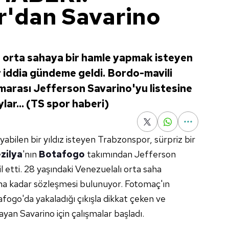
r'dan Savarino
n orta sahaya bir hamle yapmak isteyen
 iddia gündeme geldi. Bordo-mavili
marası Jefferson Savarino'yu listesine
aylar... (TS spor haberi)
bilen bir yıldız isteyen Trabzonspor, sürpriz bir
zilya
'nın
Botafogo
takımından Jefferson
l etti. 28 yaşındaki Venezuelalı orta saha
na kadar sözleşmesi bulunuyor. Fotomaç'ın
ogo'da yakaladığı çıkışla dikkat çeken ve
yan Savarino için çalışmalar başladı.