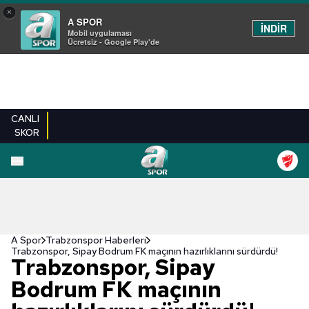
×
A SPOR
İNDİR
Mobil uygulaması
Ücretsiz - Google Play'de
CANLI
SKOR
A Spor
Trabzonspor Haberleri
Trabzonspor, Sipay Bodrum FK maçının hazırlıklarını sürdürdü!
Trabzonspor, Sipay
Bodrum FK maçının