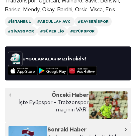
Trabzonspor: Uğurcan, Malheiro, Savic, Denswil,
Barisic, Mendy, Okay, Bardhi, Orsic, Visca, Enis
#İSTANBUL
#ABDULLAH AVCI
#KAYSERISPOR
#SIVASSPOR
#SÜPER LIG
#EYÜPSPOR
UYGULAMALARIMIZI İNDİRİN!
Önceki Haber
İşte Eyüpspor - Trabzonspor
maçının VAR'ı
Sonraki Haber