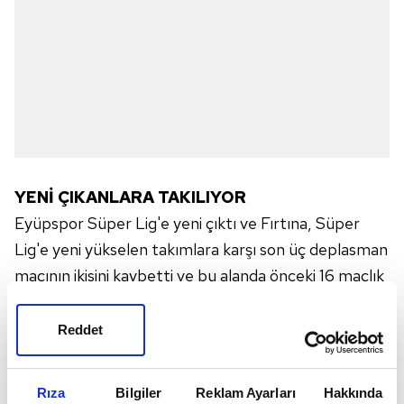
YENİ ÇIKANLARA TAKILIYOR
Eyüpspor Süper Lig'e yeni çıktı ve Fırtına, Süper
Lig'e yeni yükselen takımlara karşı son üç deplasman
maçının ikisini kaybetti ve bu alanda önceki 16 maçlık
performansını geride bıraktı (11 galibiyet, 4
beraberlik, 1 mağlubiyet). Fırtına üst üste iki
Reddet
deplasman yenilgisi aldığı son süreci Ağustos- Ekim
2017 arasında yaşadı.
Rıza
Bilgiler
Reklam Ayarları
Hakkında