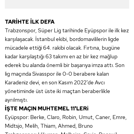
ilgili mevzuata uygun olarak kullanılan çerezlerle ilgili bilgi
almak için lütfen
tıklayınız
.
TARİHTE İLK DEFA
Trabzonspor, Süper Lig tarihinde Eyüpspor ile ilk kez
karşılaşacak. İstanbul ekibi, bordomavililerin ligde
mücadele ettiği 64. rakibi olacak. Fırtına, bugüne
kadar karşılaştığı 63 takımı en az bir kez mağlup
ederek bu alanda önemli bir başarıya imza attı. Son
lig maçında Sivasspor ile 0-0 berabere kalan
Karadeniz devi, en son Kasım 2022'de Avcı
yönetiminde üst üste iki maçtan beraberlikle
ayrılmıştı.
İŞTE MAÇIN MUHTEMEL 11'LERi
Eyüpspor: Berke, Claro, Robin, Umut, Caner, Emre,
Midtsjo, Melih, Thiam, Ahmed, Bruno