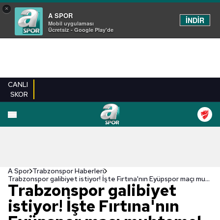
×
A SPOR
İNDİR
Mobil uygulaması
Ücretsiz - Google Play'de
CANLI
SKOR
A Spor
Trabzonspor Haberleri
Trabzonspor galibiyet istiyor! İşte Fırtına'nın Eyüpspor maçı muhtemel 11'i...
Trabzonspor galibiyet
istiyor! İşte Fırtına'nın