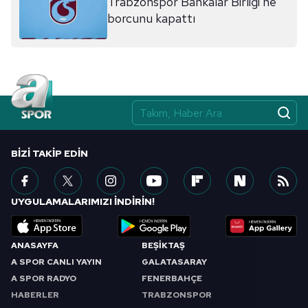
Trabzonspor Bankalar Birliği'ne
borcunu kapattı
BIZI TAKIP EDIN
UYGULAMALARIMIZI İNDİRİN!
ANASAYFA
BEŞİKTAŞ
A SPOR CANLI YAYIN
GALATASARAY
A SPOR RADYO
FENERBAHÇE
HABERLER
TRABZONSPOR