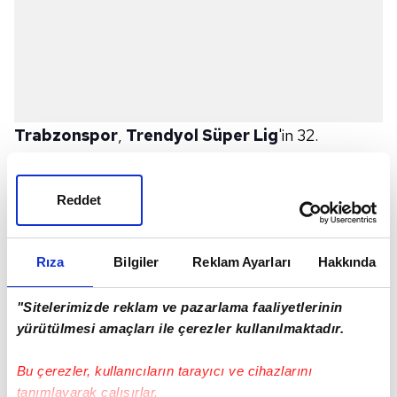
Trabzonspor
,
Trendyol Süper Lig
'in 32.
haftasında EMS Yapı Sivasspor ile 12 Nisan Cuma
günü sahasında yapacağı maçın hazırlıklarına devam
Reddet
etti.
Teknik direktör
Abdullah Avcı
yönetiminde
Mehmet Ali Yılmaz Tesisleri
'nde gerçekleştirilen
Rıza
Bilgiler
Reklam Ayarları
Hakkında
idmanın ilk bölümünde futbolcular, teknik ısınma,
"Sitelerimizde reklam ve pazarlama faaliyetlerinin
5'e 2 ve geniş alan oyun çalışması gerçekleştirildi.
yürütülmesi amaçları ile çerezler kullanılmaktadır.
Antrenman, sonuçlandırma çalışmasıyla tamamlandı.
Karadeniz
ekibi, yarın yapacağı antrenmanla
Bu çerezler, kullanıcıların tarayıcı ve cihazlarını
hazırlıklarını sürdürecek.
tanımlayarak çalışırlar.