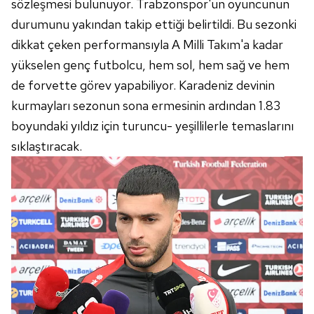
gösterilmeyecektir."
sözleşmesi bulunuyor. Trabzonspor'un oyuncunun
durumunu yakından takip ettiği belirtildi. Bu sezonki
Sizlere daha iyi bir hizmet sunabilmek için İnternet
dikkat çeken performansıyla A Milli Takım'a kadar
Sitemizde kendimize ve üçüncü kişilere ait çerezler
yükselen genç futbolcu, hem sol, hem sağ ve hem
kullanılmaktadır. Bu çerezler vasıtasıyla çeşitli kişisel
de forvette görev yapabiliyor. Karadeniz devinin
verileriniz işlenmekte olup gerekli olan çerezler bilgi
toplumu hizmetlerinin sunulması amacıyla
kurmayları sezonun sona ermesinin ardından 1.83
kullanılmaktadır. Diğer çerezler, sitemizin daha işlevsel
boyundaki yıldız için turuncu- yeşillilerle temaslarını
kılınması ve kişiselleştirilmesi ve sizlere yönelik
sıklaştıracak.
reklam/pazarlama faaliyetlerinin yapılması, amaçlarıyla
sınırlı olarak açık rızanız dahilinde kullanılacaktır.
Çerezlere ilişkin tercihlerinizi aşağıda yer alan panel
vasıtasıyla belirleyebilirsiniz. Çerezlere ilişkin detaylı bilgi
için Ayarlar butonuna tıklayabilir,
Çerez Bilgilendirme
Metnimizi
ziyaret edebilirsiniz.
6698 sayılı Kişisel Verilerin Korunması Kanunu uyarınca
hazırlanmış Aydınlatma Metnimizi okumak ve sitemizde