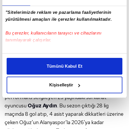
"Sitelerimizde reklam ve pazarlama faaliyetlerinin
yürütülmesi amaçları ile çerezler kullanılmaktadır.
Bu çerezler, kullanıcıların tarayıcı ve cihazlarını
tanımlayarak çalışırlar.
Bu çerezlere izin vermeniz halinde sizlere özel
kişiselleştirilmiş reklamlar sunabilir, sayfalarımızda sizlere
Tümünü Kabul Et
daha iyi reklam deneyimi yaşatabiliriz. Bunu yaparken
MİLLİ TAKIMA KADAR YÜKSELDİ
amacımızın size daha iyi bir reklam deneyimi sunmak
olduğunu ve sizlere en iyi içerikleri sunabilmek adına
Kişiselleştir
Diğer
bir hedef ise Alanyaspor'da parlak
elimizden gelen çabayı gösterdiğimizi ve bu noktada,
reklamların maliyetlerimizi karşılamak noktasında tek gelir
performans sergileyen 23 yaşındaki sol kanat
kalemimiz olduğunu sizlere hatırlatmak isteriz.
oyuncusu
Oğuz Aydın
. Bu sezon çıktığı 28 lig
maçında 8 gol atıp, 4 asist yaparak dikkatleri üzerine
Her halükârda, kullanıcılar, bu çerezlere izin vermedikleri
çeken Oğuz'un Alanyaspor'la 2026'ya kadar
takdirde, kullanıcılara hedefli reklamlar