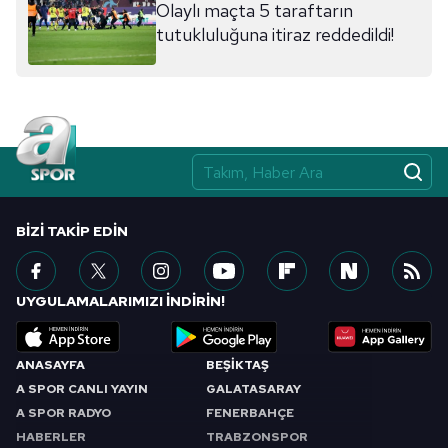
Olaylı maçta 5 taraftarın
tutukluluğuna itiraz reddedildi!
BIZI TAKIP EDIN
UYGULAMALARIMIZI İNDİRİN!
ANASAYFA
BEŞİKTAŞ
A SPOR CANLI YAYIN
GALATASARAY
A SPOR RADYO
FENERBAHÇE
HABERLER
TRABZONSPOR