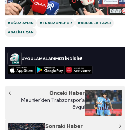
ilgili mevzuata uygun olarak kullanılan çerezlerle ilgili bilgi
almak için lütfen
tıklayınız
.
#OĞUZ AYDIN
#TRABZONSPOR
#ABDULLAH AVCI
#SALIH UÇAN
UYGULAMALARIMIZI İNDİRİN!
Önceki Haber
Meunier'den Trabzonspor'a
övgü!
Sonraki Haber